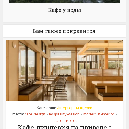
Кафе у воды
Вам также понравится:
Категории:
Интерьер пиццерии
Места:
cafe-design
hospitality-design
modernist-interior
•
•
•
nature-inspired
Кафе-пиццерия на природе с