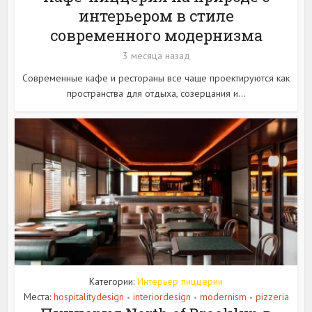
интерьером в стиле
современного модернизма
3 месяца назад
Современные кафе и рестораны все чаще проектируются как
пространства для отдыха, созерцания и...
Категории:
Интерьер пиццерии
Места:
hospitalitydesign
interiordesign
modernism
pizzeria
•
•
•