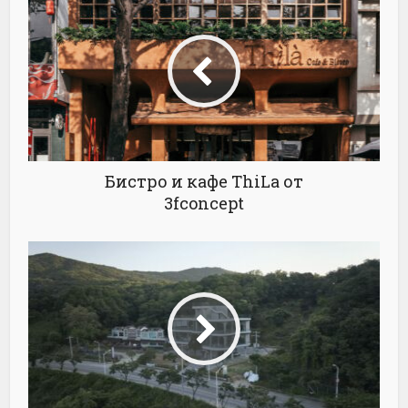
Бистро и кафе ThiLa от
3fconcept