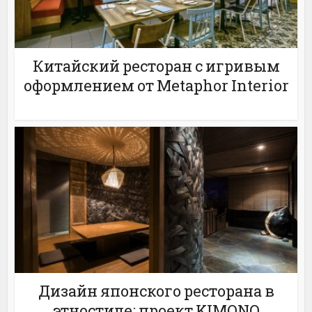
Китайский ресторан с игривым
оформлением от Metaphor Interior
Дизайн японского ресторана в
этностиле: проект KIMONO