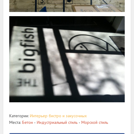
Категории:
Интерьер бистро и закусочных
Места:
Бетон
Индустриальный стиль
Морской стиль
•
•