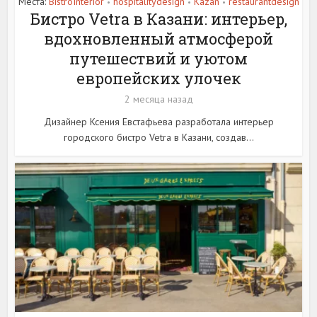
Места:
BistroInterior
hospitalitydesign
Kazan
restaurantdesign
•
•
•
Бистро Vetra в Казани: интерьер,
вдохновленный атмосферой
путешествий и уютом
европейских улочек
2 месяца назад
Дизайнер Ксения Евстафьева разработала интерьер
городского бистро Vetra в Казани, создав...