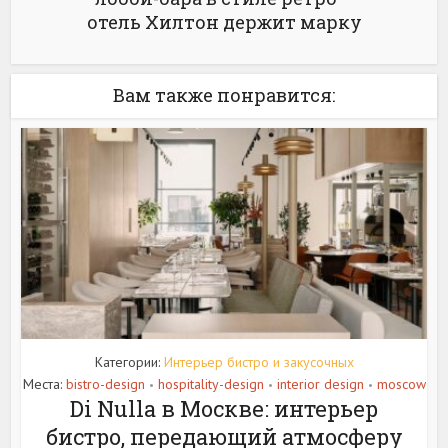
отель Хилтон держит марку
Вам также понравится:
Категории:
Интерьер бистро и закусочных
Места:
bistro-design
hospitality-design
interior design
moscow
•
•
•
Di Nulla в Москве: интерьер
бистро, передающий атмосферу