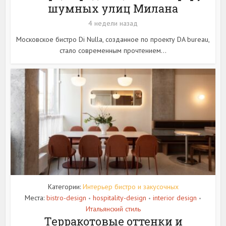
шумных улиц Милана
4 недели назад
Московское бистро Di Nulla, созданное по проекту DA bureau,
стало современным прочтением...
Категории:
Интерьер бистро и закусочных
Места:
bistro-design
hospitality-design
interior design
•
•
•
Итальянский стиль
Терракотовые оттенки и