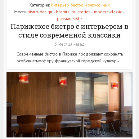
Категории:
Интерьер бистро и закусочных
Места:
bistro-design
hospitality-interior
modern-classic
•
•
•
parisian-style
Парижское бистро с интерьером в
стиле современной классики
3 месяца назад
Современные бистро в Париже продолжают сохранять
особую атмосферу французской городской культуры...