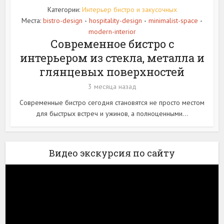
Категории:
Интерьер бистро и закусочных
Места:
bistro-design
hospitality-design
minimalist-space
•
•
•
modern-interior
Современное бистро с
интерьером из стекла, металла и
глянцевых поверхностей
3 месяца назад
Современные бистро сегодня становятся не просто местом
для быстрых встреч и ужинов, а полноценными...
Видео экскурсия по сайту