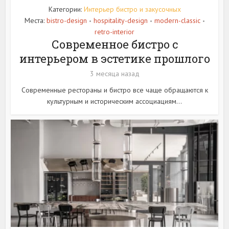
Категории:
Интерьер бистро и закусочных
Места:
bistro-design
hospitality-design
modern-classic
•
•
•
retro-interior
Современное бистро с
интерьером в эстетике прошлого
3 месяца назад
Современные рестораны и бистро все чаще обращаются к
культурным и историческим ассоциациям...