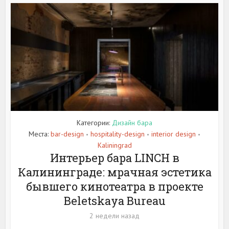
Категории:
Дизайн бара
Места:
bar-design
hospitality-design
interior design
•
•
•
Kaliningrad
Интерьер бара LINCH в
Калининграде: мрачная эстетика
бывшего кинотеатра в проекте
Beletskaya Bureau
2 недели назад