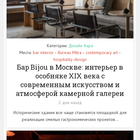
Категории:
Дизайн бара
Места:
bar interior
Bureau Mitra
contemporary art
•
•
•
hospitality-design
Бар Bijou в Москве: интерьер в
особняке XIX века с
современным искусством и
атмосферой камерной галереи
2 дня назад
Исторические здания все чаще становятся площадкой для
реализации смелых гастрономических проектов...