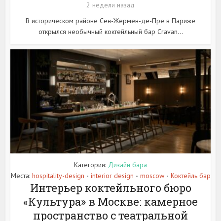
2 недели назад
В историческом районе Сен-Жермен-де-Пре в Париже
открылся необычный коктейльный бар Cravan...
Категории:
Дизайн бара
Места:
hospitality-design
interior design
moscow
Коктейль бар
•
•
•
Интерьер коктейльного бюро
«Культура» в Москве: камерное
пространство с театральной