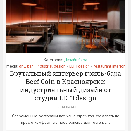
Категории:
Дизайн бара
Места:
grill bar
industrial design
LEFTdesign
restaurant interior
•
•
•
Брутальный интерьер гриль-бара
Beef Coin в Красноярске:
индустриальный дизайн от
студии LEFTdesign
3 дня назад
Современные рестораны все чаще стремятся создавать не
просто комфортные пространства для гостей, а...