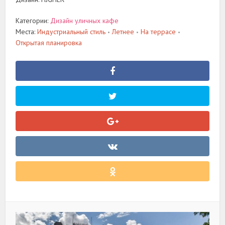
Категории:
Дизайн уличных кафе
Места:
Индустриальный стиль
Летнее
На террасе
•
•
•
Открытая планировка