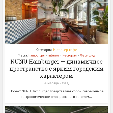
Категории:
Интерьер кафе
Места:
hamburger
interior
Ресторан
Фаст-фуд
•
•
•
NUNU Hamburger — динамичное
пространство с ярким городским
характером
4 месяца назад
Проект NUNU Hamburger представляет собой современное
гастрономическое пространство, в котором...