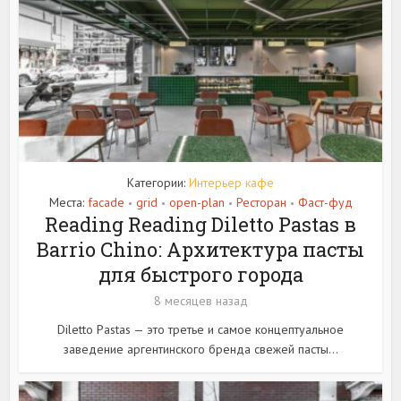
Категории:
Интерьер кафе
Места:
facade
grid
open-plan
Ресторан
Фаст-фуд
•
•
•
•
Reading Reading Diletto Pastas в
Barrio Chino: Архитектура пасты
для быстрого города
8 месяцев назад
Diletto Pastas — это третье и самое концептуальное
заведение аргентинского бренда свежей пасты...