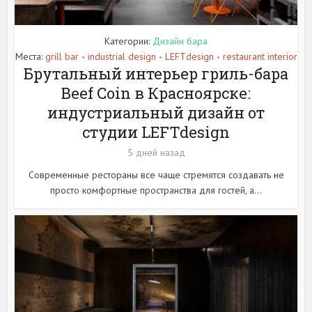
Категории:
Дизайн бара
Места:
grill bar
industrial design
LEFTdesign
restaurant interior
•
•
•
Брутальный интерьер гриль-бара
Beef Coin в Красноярске:
индустриальный дизайн от
студии LEFTdesign
5 дней назад
Современные рестораны все чаще стремятся создавать не
просто комфортные пространства для гостей, а...