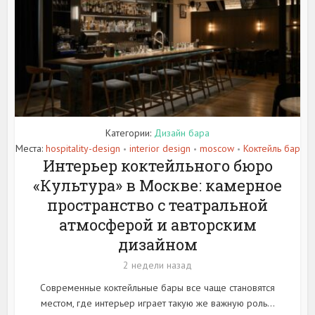
Категории:
Дизайн бара
Места:
hospitality-design
interior design
moscow
Коктейль бар
•
•
•
Интерьер коктейльного бюро
«Культура» в Москве: камерное
пространство с театральной
атмосферой и авторским
дизайном
2 недели назад
Современные коктейльные бары все чаще становятся
местом, где интерьер играет такую же важную роль...