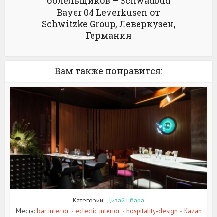
болельщиков – Schwadbud
Bayer 04 Leverkusen от
Schwitzke Group, Леверкузен,
Германия
Вам также понравится:
Категории:
Дизайн бара
Места:
bar interior
eclectic interior
hospitality-design
Kazan
•
•
•