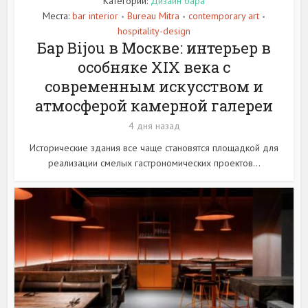
Категории:
Дизайн бара
Места:
bar interior
Bureau Mitra
contemporary art
•
•
•
hospitality-design
Бар Bijou в Москве: интерьер в
особняке XIX века с
современным искусством и
атмосферой камерной галереи
4 дня назад
Исторические здания все чаще становятся площадкой для
реализации смелых гастрономических проектов...