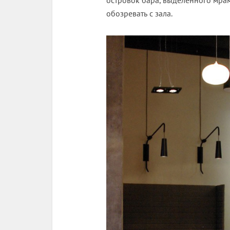
островок бара, выделенного мра
обозревать с зала.