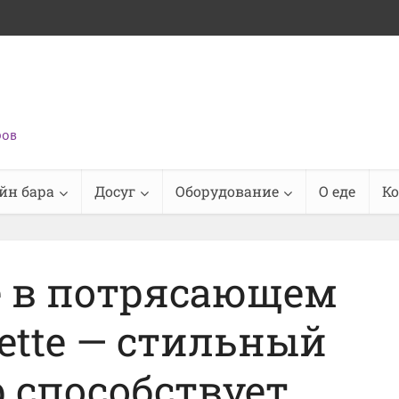
ров
йн бара
Досуг
Оборудование
О еде
К
е в потрясающем
ette — стильный
 способствует