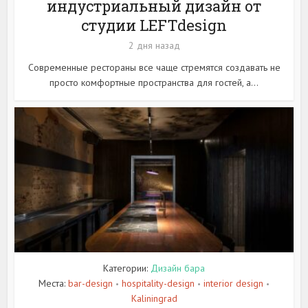
индустриальный дизайн от
студии LEFTdesign
2 дня назад
Современные рестораны все чаще стремятся создавать не
просто комфортные пространства для гостей, а...
Категории:
Дизайн бара
Места:
bar-design
hospitality-design
interior design
•
•
•
Kaliningrad