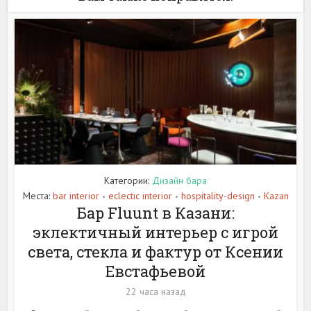
Категории:
Дизайн бара
Места:
bar interior
eclectic interior
hospitality-design
Kazan
•
•
•
Бар Fluunt в Казани:
эклектичный интерьер с игрой
света, стекла и фактур от Ксении
Евстафьевой
22 часа назад