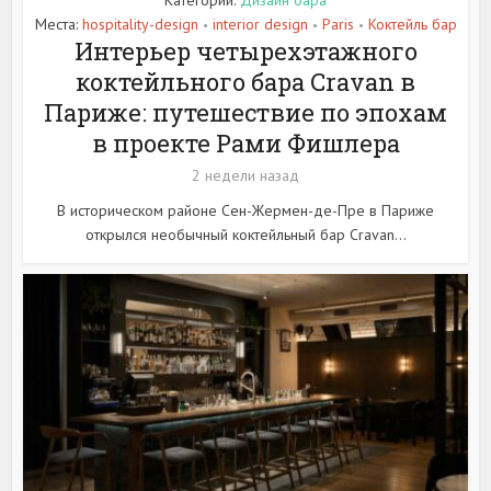
Категории:
Дизайн бара
Места:
hospitality-design
interior design
Paris
Коктейль бар
•
•
•
Интерьер четырехэтажного
коктейльного бара Cravan в
Париже: путешествие по эпохам
в проекте Рами Фишлера
2 недели назад
В историческом районе Сен-Жермен-де-Пре в Париже
открылся необычный коктейльный бар Cravan...