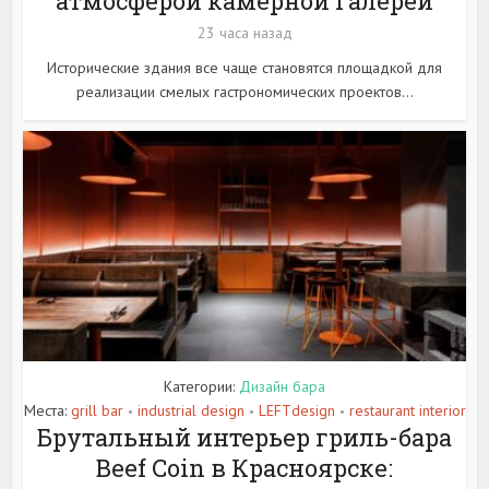
атмосферой камерной галереи
23 часа назад
Исторические здания все чаще становятся площадкой для
реализации смелых гастрономических проектов...
Категории:
Дизайн бара
Места:
grill bar
industrial design
LEFTdesign
restaurant interior
•
•
•
Брутальный интерьер гриль-бара
Beef Coin в Красноярске: