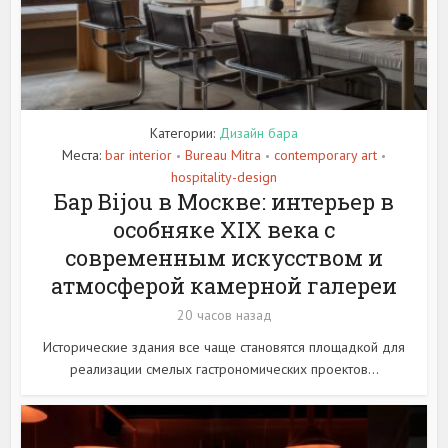
Категории:
Дизайн бара
Места:
bar interior
Bureau Mitra
contemporary art
•
•
•
hospitality-design
Бар Bijou в Москве: интерьер в
особняке XIX века с
современным искусством и
атмосферой камерной галереи
20 часов назад
Исторические здания все чаще становятся площадкой для
реализации смелых гастрономических проектов...