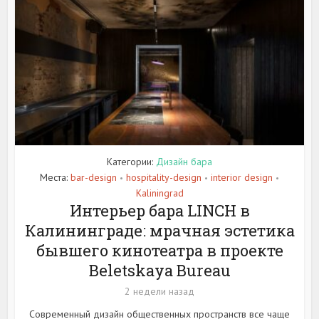
Категории:
Дизайн бара
Места:
bar-design
hospitality-design
interior design
•
•
•
Kaliningrad
Интерьер бара LINCH в
Калининграде: мрачная эстетика
бывшего кинотеатра в проекте
Beletskaya Bureau
2 недели назад
Современный дизайн общественных пространств все чаще