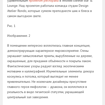
удивительным
проектом ресторана
в Японии Eteetei Bar &
Lounge. Над проектом работала команда студии Design
Atelier Rondo, которые сумели преподнести шик и блеск в
самом выгодном свете.
Рис. 1
Изображение. 2
В помещении интересно воплотилась главная концепция,
демонстрирующая характерное мировосприятие. Стены
украшают замысловатые принты, вырубленные на дереве,
окрашенные, для придания объёмности и покрыты лаком.
Фантастические узоры радуют взгляд экзотическими
мотивами и каллиграфией. Изумительные элементы декора
коснулись и потолка, который выглядит не менее
привлекательно. Не исключали дизайнеры присутствие
главного героя мифологии – дракона, он воплотился в
реальность в виде гигантской статуэтки, украшающей
центральный зал заведения.