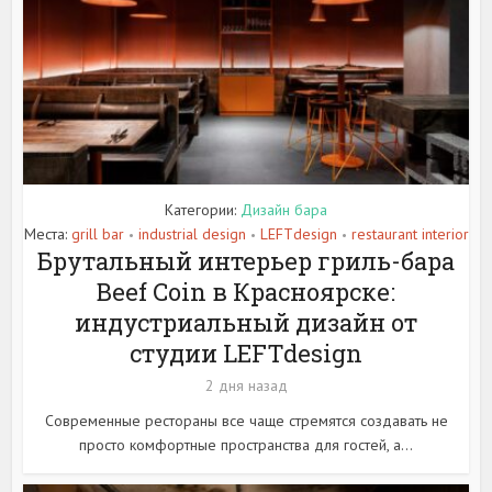
Категории:
Дизайн бара
Места:
grill bar
industrial design
LEFTdesign
restaurant interior
•
•
•
Брутальный интерьер гриль-бара
Beef Coin в Красноярске:
индустриальный дизайн от
студии LEFTdesign
2 дня назад
Современные рестораны все чаще стремятся создавать не
просто комфортные пространства для гостей, а...