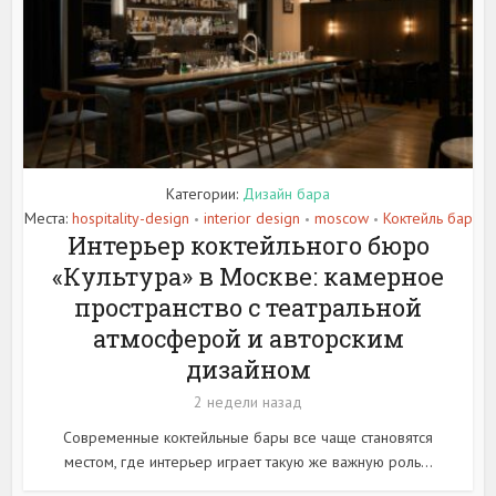
Категории:
Дизайн бара
Места:
hospitality-design
interior design
moscow
Коктейль бар
•
•
•
Интерьер коктейльного бюро
«Культура» в Москве: камерное
пространство с театральной
атмосферой и авторским
дизайном
2 недели назад
Современные коктейльные бары все чаще становятся
местом, где интерьер играет такую же важную роль...