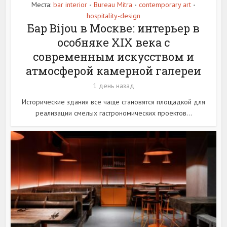
Места:
bar interior
Bureau Mitra
contemporary art
•
•
•
hospitality-design
Бар Bijou в Москве: интерьер в
особняке XIX века с
современным искусством и
атмосферой камерной галереи
1 день назад
Исторические здания все чаще становятся площадкой для
реализации смелых гастрономических проектов...