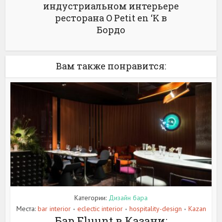
индустриальном интерьере
ресторана O Petit en ‘K в
Бордо
Вам также понравится:
Категории:
Дизайн бара
Места:
bar interior
eclectic interior
hospitality-design
Kazan
•
•
•
Бар Fluunt в Казани: