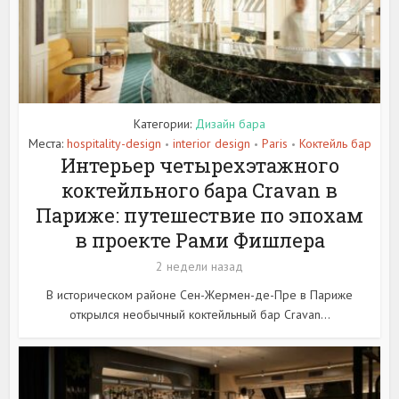
Категории:
Дизайн бара
Места:
hospitality-design
interior design
Paris
Коктейль бар
•
•
•
Интерьер четырехэтажного
коктейльного бара Cravan в
Париже: путешествие по эпохам
в проекте Рами Фишлера
2 недели назад
В историческом районе Сен-Жермен-де-Пре в Париже
открылся необычный коктейльный бар Cravan...