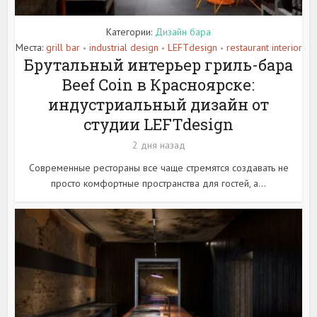
Категории:
Дизайн бара
Места:
grill bar
industrial design
LEFTdesign
restaurant interior
•
•
•
Брутальный интерьер гриль-бара
Beef Coin в Красноярске:
индустриальный дизайн от
студии LEFTdesign
2 дня назад
Современные рестораны все чаще стремятся создавать не
просто комфортные пространства для гостей, а...