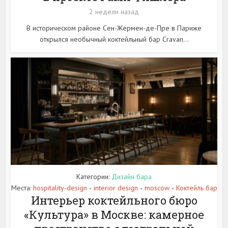
2 недели назад
В историческом районе Сен-Жермен-де-Пре в Париже
открылся необычный коктейльный бар Cravan...
Категории:
Дизайн бара
Места:
hospitality-design
interior design
moscow
Коктейль бар
•
•
•
Интерьер коктейльного бюро
«Культура» в Москве: камерное