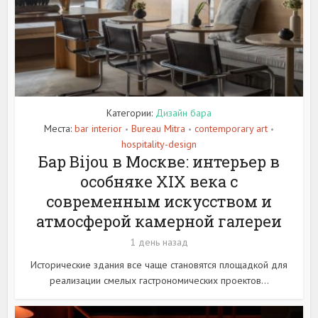
Категории:
Дизайн бара
Места:
bar interior
Bureau Mitra
contemporary art
•
•
•
hospitality-design
Бар Bijou в Москве: интерьер в
особняке XIX века с
современным искусством и
атмосферой камерной галереи
1 день назад
Исторические здания все чаще становятся площадкой для
реализации смелых гастрономических проектов...