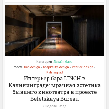
Категории:
Дизайн бара
Места:
bar-design
hospitality-design
interior design
•
•
•
Kaliningrad
Интерьер бара LINCH в
Калининграде: мрачная эстетика
бывшего кинотеатра в проекте
Beletskaya Bureau
2 недели назад