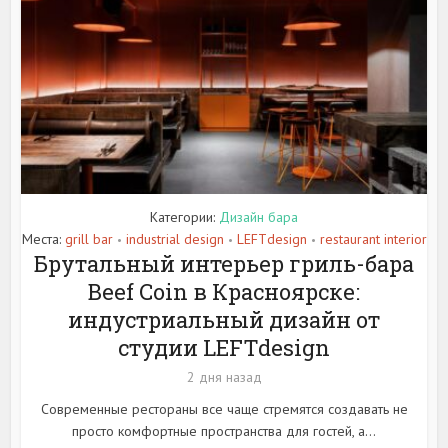
Категории:
Дизайн бара
Места:
grill bar
industrial design
LEFTdesign
restaurant interior
•
•
•
Брутальный интерьер гриль-бара
Beef Coin в Красноярске:
индустриальный дизайн от
студии LEFTdesign
2 дня назад
Современные рестораны все чаще стремятся создавать не
просто комфортные пространства для гостей, а...