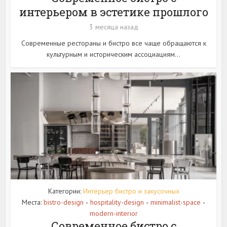
интерьером в эстетике прошлого
3 месяца назад
Современные рестораны и бистро все чаще обращаются к
культурным и историческим ассоциациям...
Категории:
Интерьер бистро и закусочных
Места:
bistro-design
hospitality-design
minimalist-space
•
•
•
modern-interior
Современное бистро с