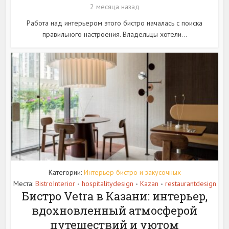
2 месяца назад
Работа над интерьером этого бистро началась с поиска
правильного настроения. Владельцы хотели...
Категории:
Интерьер бистро и закусочных
Места:
BistroInterior
hospitalitydesign
Kazan
restaurantdesign
•
•
•
Бистро Vetra в Казани: интерьер,
вдохновленный атмосферой
путешествий и уютом