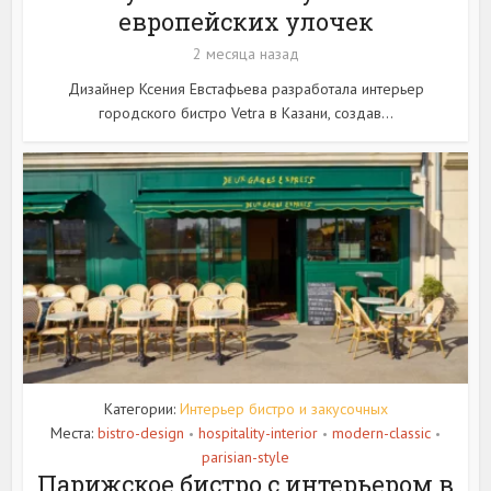
европейских улочек
2 месяца назад
Дизайнер Ксения Евстафьева разработала интерьер
городского бистро Vetra в Казани, создав...
Категории:
Интерьер бистро и закусочных
Места:
bistro-design
hospitality-interior
modern-classic
•
•
•
parisian-style
Парижское бистро с интерьером в