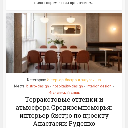
стало современным прочтением...
Категории:
Интерьер бистро и закусочных
Места:
bistro-design
hospitality-design
interior design
•
•
•
Итальянский стиль
Терракотовые оттенки и
атмосфера Средиземноморья:
интерьер бистро по проекту
Анастасии Руденко