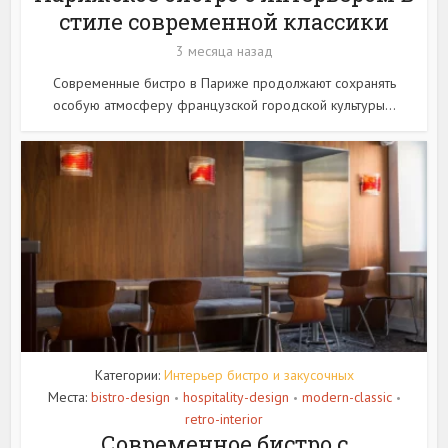
стиле современной классики
3 месяца назад
Современные бистро в Париже продолжают сохранять
особую атмосферу французской городской культуры...
Категории:
Интерьер бистро и закусочных
Места:
bistro-design
hospitality-design
modern-classic
•
•
•
retro-interior
Современное бистро с