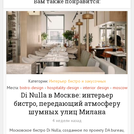
Вам также понравится:
Категории:
Интерьер бистро и закусочных
Места:
bistro-design
hospitality-design
interior design
moscow
•
•
•
Di Nulla в Москве: интерьер
бистро, передающий атмосферу
шумных улиц Милана
4 недели назад
Московское бистро Di Nulla, созданное по проекту DA bureau,