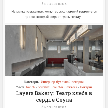
8 месяцев назад
На рынке изысканных кондитерских изделий выделяется
проект, который стирает грань между...
Категории:
Интерьер булочной-пекарни
Места:
bench
brutalist
counter
mirrors
Пекарня
•
•
•
•
Layers Bakery: Театр хлеба в
сердце Сеула
8 месяцев назад