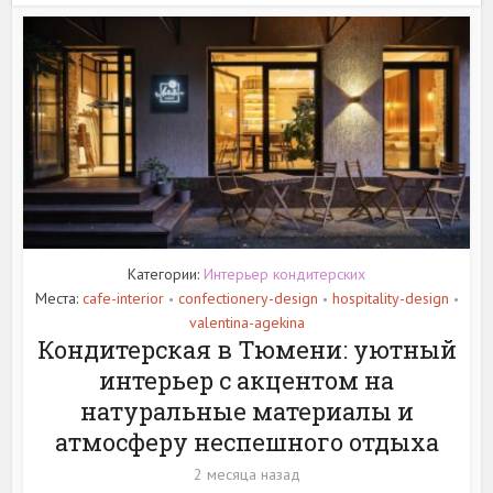
Категории:
Интерьер кондитерских
Места:
cafe-interior
confectionery-design
hospitality-design
•
•
•
valentina-agekina
Кондитерская в Тюмени: уютный
интерьер с акцентом на
натуральные материалы и
атмосферу неспешного отдыха
2 месяца назад