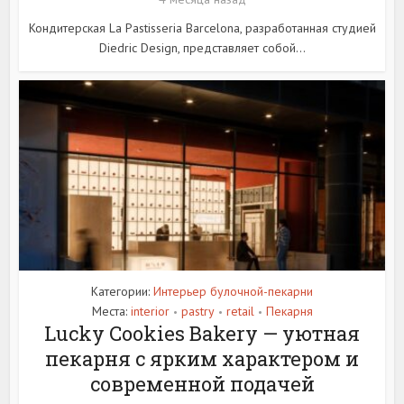
Кондитерская La Pastisseria Barcelona, разработанная студией
Diedric Design, представляет собой...
Категории:
Интерьер булочной-пекарни
Места:
interior
pastry
retail
Пекарня
•
•
•
Lucky Cookies Bakery — уютная
пекарня с ярким характером и
современной подачей