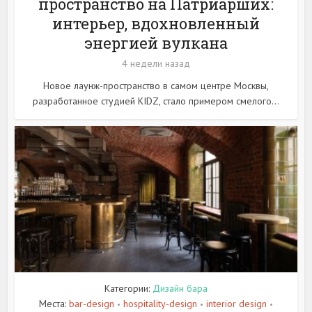
пространство на Патриарших:
интерьер, вдохновленный
энергией вулкана
4 недели назад
Новое лаунж-пространство в самом центре Москвы,
разработанное студией KIDZ, стало примером смелого...
Категории:
Дизайн бара
Места:
bar-design
hospitality-design
interior design
•
•
•