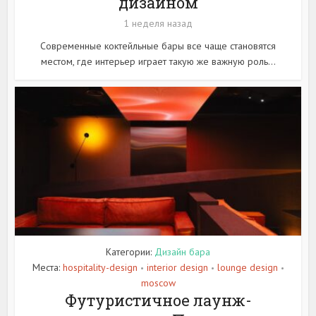
дизайном
1 неделя назад
Современные коктейльные бары все чаще становятся
местом, где интерьер играет такую же важную роль...
Категории:
Дизайн бара
Места:
hospitality-design
interior design
lounge design
•
•
•
moscow
Футуристичное лаунж-