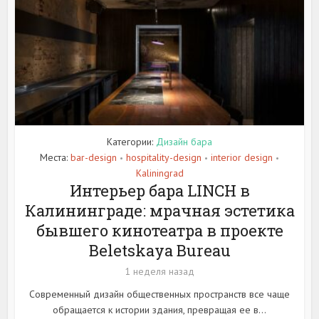
Категории:
Дизайн бара
Места:
bar-design
hospitality-design
interior design
•
•
•
Kaliningrad
Интерьер бара LINCH в
Калининграде: мрачная эстетика
бывшего кинотеатра в проекте
Beletskaya Bureau
1 неделя назад
Современный дизайн общественных пространств все чаще
обращается к истории здания, превращая ее в...