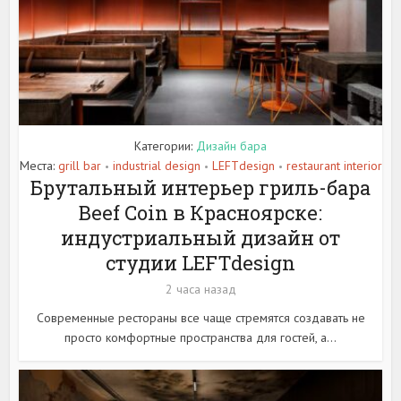
Категории:
Дизайн бара
Места:
grill bar
industrial design
LEFTdesign
restaurant interior
•
•
•
Брутальный интерьер гриль-бара
Beef Coin в Красноярске:
индустриальный дизайн от
студии LEFTdesign
2 часа назад
Современные рестораны все чаще стремятся создавать не
просто комфортные пространства для гостей, а...