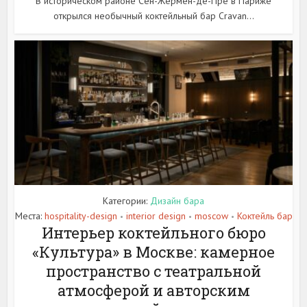
В историческом районе Сен-Жермен-де-Пре в Париже
открылся необычный коктейльный бар Cravan...
Категории:
Дизайн бара
Места:
hospitality-design
interior design
moscow
Коктейль бар
•
•
•
Интерьер коктейльного бюро
«Культура» в Москве: камерное
пространство с театральной
атмосферой и авторским