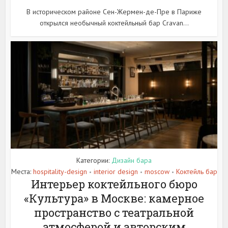
В историческом районе Сен-Жермен-де-Пре в Париже
открылся необычный коктейльный бар Cravan...
Категории:
Дизайн бара
Места:
hospitality-design
interior design
moscow
Коктейль бар
•
•
•
Интерьер коктейльного бюро
«Культура» в Москве: камерное
пространство с театральной
атмосферой и авторским