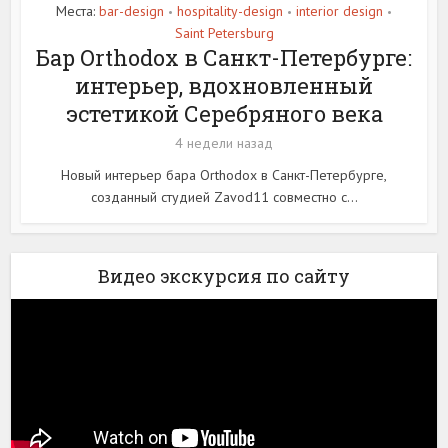
Места:
bar-design
hospitality-design
interior design
•
•
•
Saint Petersburg
Бар Orthodox в Санкт-Петербурге:
интерьер, вдохновленный
эстетикой Серебряного века
4 недели назад
Новый интерьер бара Orthodox в Санкт-Петербурге,
созданный студией Zavod11 совместно с...
Видео экскурсия по сайту