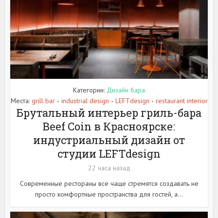
Категории:
Дизайн бара
Места:
grill bar
industrial design
LEFTdesign
restaurant interior
•
•
•
Брутальный интерьер гриль-бара
Beef Coin в Красноярске:
индустриальный дизайн от
студии LEFTdesign
22 часа назад
Современные рестораны все чаще стремятся создавать не
просто комфортные пространства для гостей, а...