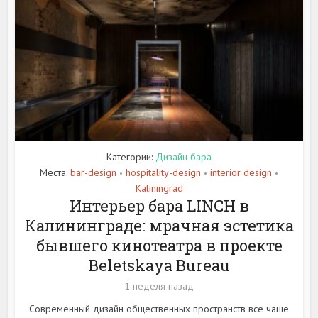
Категории:
Дизайн бара
Места:
bar-design
hospitality-design
interior design
•
•
•
Kaliningrad
Интерьер бара LINCH в
Калининграде: мрачная эстетика
бывшего кинотеатра в проекте
Beletskaya Bureau
1 неделя назад
Современный дизайн общественных пространств все чаще