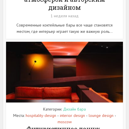
дизайном
1 неделя назад
Современные коктейльные бары все чаще становятся
местом, где интерьер играет такую же важную роль...
Категории:
Дизайн бара
Места:
hospitality-design
interior design
lounge design
•
•
•
moscow
Футуристичное лаунж-