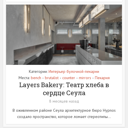
Категории:
Интерьер булочной-пекарни
Места:
bench
brutalist
counter
mirrors
Пекарня
•
•
•
•
Layers Bakery: Театр хлеба в
сердце Сеула
8 месяцев назад
В оживленном районе Сеула архитектурное бюро Hypnos
создало пространство, которое ломает стереотипы...