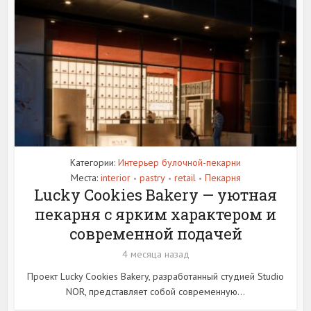
Категории:
Интерьер булочной-пекарни
Места:
interior
pastry
retail
Пекарня
•
•
•
Lucky Cookies Bakery — уютная
пекарня с ярким характером и
современной подачей
4 месяца назад
Проект Lucky Cookies Bakery, разработанный студией Studio
NOR, представляет собой современную...