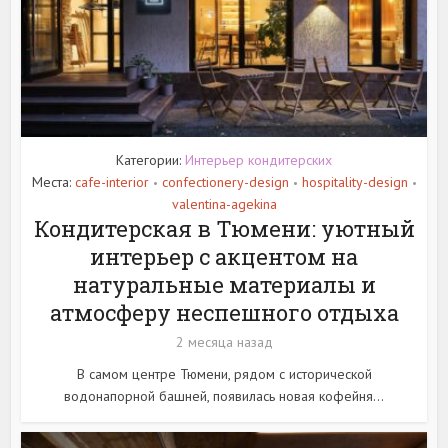
Категории:
Интерьер кондитерских
Места:
cafe-interior
confectionery-design
hospitality-design
•
•
•
valentina-agekina
Кондитерская в Тюмени: уютный
интерьер с акцентом на
натуральные материалы и
атмосферу неспешного отдыха
2 месяца назад
В самом центре Тюмени, рядом с исторической
водонапорной башней, появилась новая кофейня...