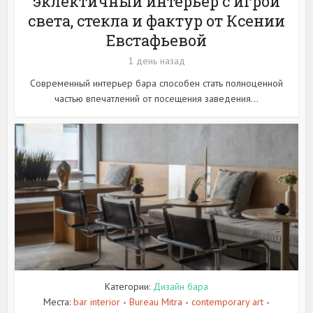
эклектичный интерьер с игрой
света, стекла и фактур от Ксении
Евстафьевой
1 день назад
Современный интерьер бара способен стать полноценной
частью впечатлений от посещения заведения...
Категории:
Дизайн бара
Места:
bar interior
Bureau Mitra
contemporary art
•
•
•