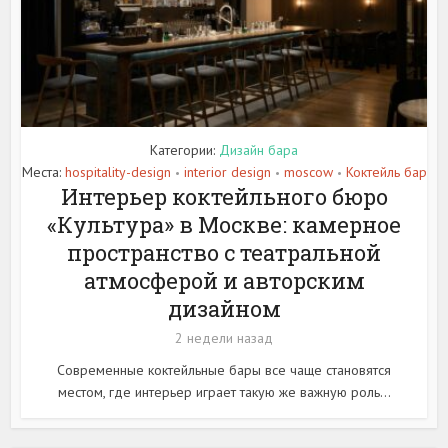
Категории:
Дизайн бара
Места:
hospitality-design
interior design
moscow
Коктейль бар
•
•
•
Интерьер коктейльного бюро
«Культура» в Москве: камерное
пространство с театральной
атмосферой и авторским
дизайном
2 недели назад
Современные коктейльные бары все чаще становятся
местом, где интерьер играет такую же важную роль...