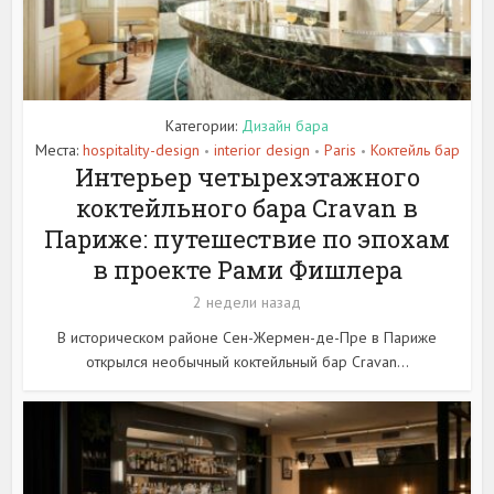
Категории:
Дизайн бара
Места:
hospitality-design
interior design
Paris
Коктейль бар
•
•
•
Интерьер четырехэтажного
коктейльного бара Cravan в
Париже: путешествие по эпохам
в проекте Рами Фишлера
2 недели назад
В историческом районе Сен-Жермен-де-Пре в Париже
открылся необычный коктейльный бар Cravan...