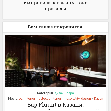
импровизированном лоне
природы
Вам также понравится:
Категории:
Дизайн бара
Места:
bar interior
eclectic interior
hospitality-design
Kazan
•
•
•
Бар Fluunt в Казани: