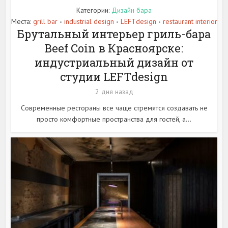
Категории:
Дизайн бара
Места:
grill bar
industrial design
LEFTdesign
restaurant interior
•
•
•
Брутальный интерьер гриль-бара
Beef Coin в Красноярске:
индустриальный дизайн от
студии LEFTdesign
2 дня назад
Современные рестораны все чаще стремятся создавать не
просто комфортные пространства для гостей, а...