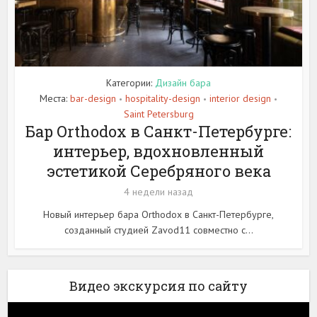
Категории:
Дизайн бара
Места:
bar-design
hospitality-design
interior design
•
•
•
Saint Petersburg
Бар Orthodox в Санкт-Петербурге:
интерьер, вдохновленный
эстетикой Серебряного века
4 недели назад
Новый интерьер бара Orthodox в Санкт-Петербурге,
созданный студией Zavod11 совместно с...
Видео экскурсия по сайту