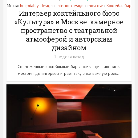
Места:
hospitality-design
interior design
moscow
Коктейль бар
•
•
•
Интерьер коктейльного бюро
«Культура» в Москве: камерное
пространство с театральной
атмосферой и авторским
дизайном
1 неделя назад
Современные коктейльные бары все чаще становятся
местом, где интерьер играет такую же важную роль...