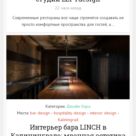
22 часа назад
Современные рестораны все чаще стремятся создавать не
просто комфортные пространства для гостей, а...
Категории:
Дизайн бара
Места:
bar-design
hospitality-design
interior design
•
•
•
Kaliningrad
Интерьер бара LINCH в
Калининграде: мрачная эстетика