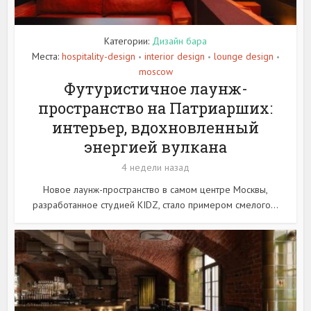
Категории:
Дизайн бара
Места:
hospitality-design
interior design
lounge design
•
•
•
moscow
Футуристичное лаунж-
пространство на Патриарших:
интерьер, вдохновленный
энергией вулкана
4 недели назад
Новое лаунж-пространство в самом центре Москвы,
разработанное студией KIDZ, стало примером смелого...