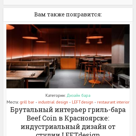
Вам также понравится:
Категории:
Дизайн бара
Места:
grill bar
industrial design
LEFTdesign
restaurant interior
•
•
•
Брутальный интерьер гриль-бара
Beef Coin в Красноярске:
индустриальный дизайн от
студии LEFTdesign