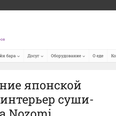
ров
йн бара
Досуг
Оборудование
О еде
К
ние японской
 интерьер суши-
а Nozomi