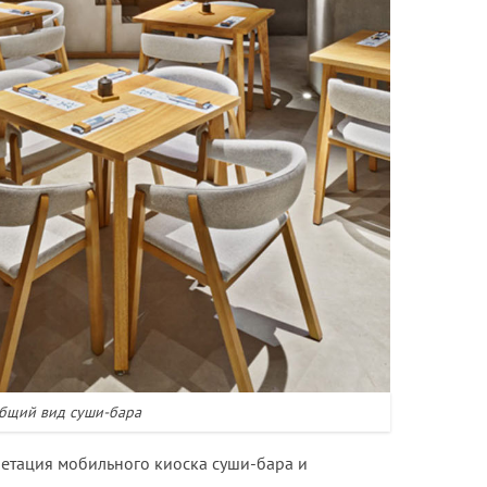
бщий вид суши-бара
ретация мобильного киоска суши-бара и