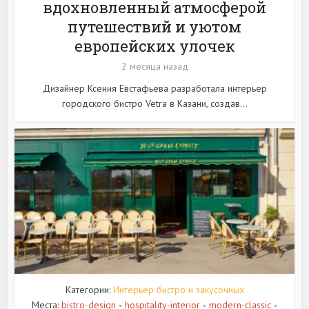
вдохновленный атмосферой
путешествий и уютом
европейских улочек
2 месяца назад
Дизайнер Ксения Евстафьева разработала интерьер
городского бистро Vetra в Казани, создав...
Категории:
Интерьер бистро и закусочных
Места:
bistro-design
hospitality-interior
modern-classic
•
•
•