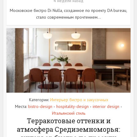
4 недели назад
Московское бистро Di Nulla, созданное по проекту DA bureau,
стало современным прочтением...
Категории:
Интерьер бистро и закусочных
Места:
bistro-design
hospitality-design
interior design
•
•
•
Итальянский стиль
Терракотовые оттенки и
атмосфера Средиземноморья: