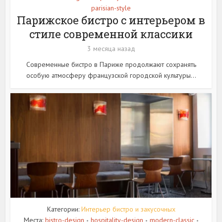
parisian-style
Парижское бистро с интерьером в
стиле современной классики
3 месяца назад
Современные бистро в Париже продолжают сохранять
особую атмосферу французской городской культуры...
Категории:
Интерьер бистро и закусочных
Места:
bistro-design
hospitality-design
modern-classic
•
•
•