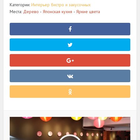
Категории:
Интерьер бистро и закусочных
Места:
Дерево
Японская кухня
Яркие цвета
•
•