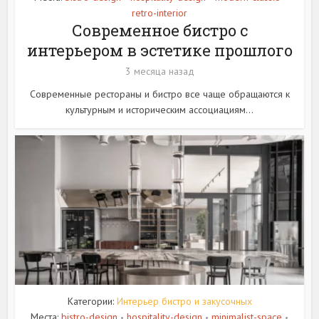
retro-interior
Современное бистро с
интерьером в эстетике прошлого
3 месяца назад
Современные рестораны и бистро все чаще обращаются к
культурным и историческим ассоциациям...
Категории:
Интерьер бистро и закусочных
Места:
bistro-design
hospitality-design
minimalist-space
•
•
•