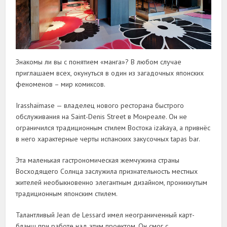
Знакомы ли вы с понятием «манга»? В любом случае
приглашаем всех, окунуться в один из загадочных японских
феноменов – мир комиксов.
Irasshaïmase — владелец нового ресторана быстрого
обслуживания на Saint-Denis Street в Монреале. Он не
ограничился традиционным стилем Востока izakaya, а привнёс
в него характерные черты испанских закусочных tapas bar.
Эта маленькая гастрономическая жемчужина страны
Восходящего Солнца заслужила признательность местных
жителей необыкновенно элегантным дизайном, проникнутым
традиционным японским стилем.
Талантливый Jean de Lessard имел неограниченный карт-
бланш при работе над этим проектом. Он смог с