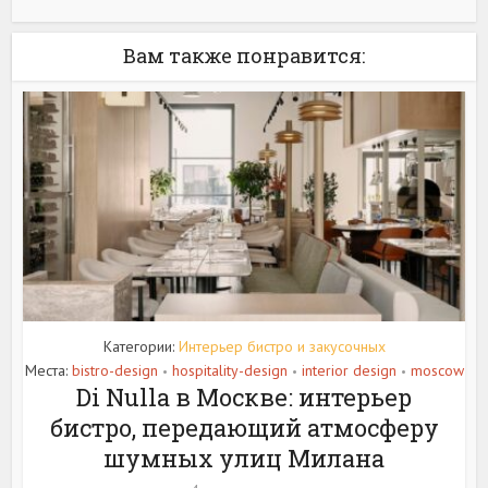
Вам также понравится:
Категории:
Интерьер бистро и закусочных
Места:
bistro-design
hospitality-design
interior design
moscow
•
•
•
Di Nulla в Москве: интерьер
бистро, передающий атмосферу
шумных улиц Милана