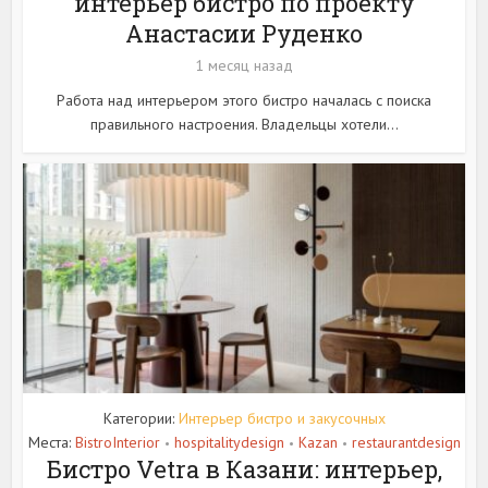
интерьер бистро по проекту
Анастасии Руденко
1 месяц назад
Работа над интерьером этого бистро началась с поиска
правильного настроения. Владельцы хотели...
Категории:
Интерьер бистро и закусочных
Места:
BistroInterior
hospitalitydesign
Kazan
restaurantdesign
•
•
•
Бистро Vetra в Казани: интерьер,