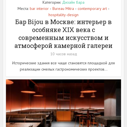
Категории:
Дизайн бара
Места:
bar interior
Bureau Mitra
contemporary art
•
•
•
hospitality-design
Бар Bijou в Москве: интерьер в
особняке XIX века с
современным искусством и
атмосферой камерной галереи
10 часов назад
Исторические здания все чаще становятся площадкой для
реализации смелых гастрономических проектов...