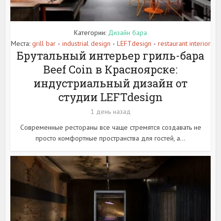
Категории:
Дизайн бара
Места:
grill bar
industrial design
LEFTdesign
restaurant interior
•
•
•
Брутальный интерьер гриль-бара
Beef Coin в Красноярске:
индустриальный дизайн от
студии LEFTdesign
1 день назад
Современные рестораны все чаще стремятся создавать не
просто комфортные пространства для гостей, а...