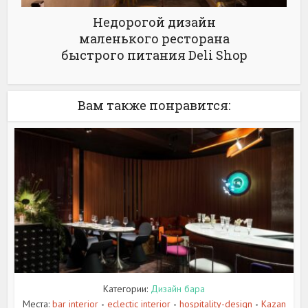
Недорогой дизайн
маленького ресторана
быстрого питания Deli Shop
Вам также понравится:
Категории:
Дизайн бара
Места:
bar interior
eclectic interior
hospitality-design
Kazan
•
•
•