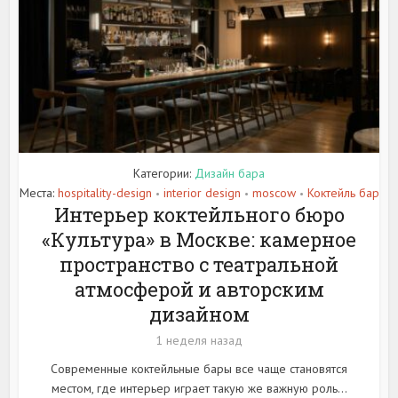
Категории:
Дизайн бара
Места:
hospitality-design
interior design
moscow
Коктейль бар
•
•
•
Интерьер коктейльного бюро
«Культура» в Москве: камерное
пространство с театральной
атмосферой и авторским
дизайном
1 неделя назад
Современные коктейльные бары все чаще становятся
местом, где интерьер играет такую же важную роль...