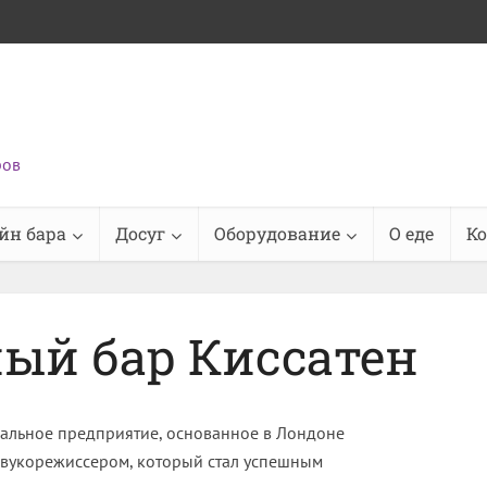
ров
йн бара
Досуг
Оборудование
О еде
К
ый бар Киссатен
ыкальное предприятие, основанное в Лондоне
 звукорежиссером, который стал успешным