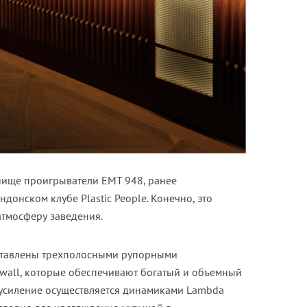
нище проигрыватели EMT 948, ранее
донском клубе Plastic People. Конечно, это
атмосферу заведения.
ставлены трехполосными рупорными
nwall, которые обеспечивают богатый и объемный
е усиление осуществляется динамиками Lambda