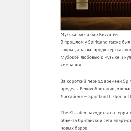
Музыкальный бар Киссатен
В прошлом у Spiritland также бы
закрыт, а также продюсерская ком
глубокой любовью к музыке и кул
компания.
За короткий период времени Spir
пределы Великобритании, открыв
Лиссабона — Spiritland Lisbon и T
The Kissaten находится на терри
объекта британской сети апарт-о
новых баров.