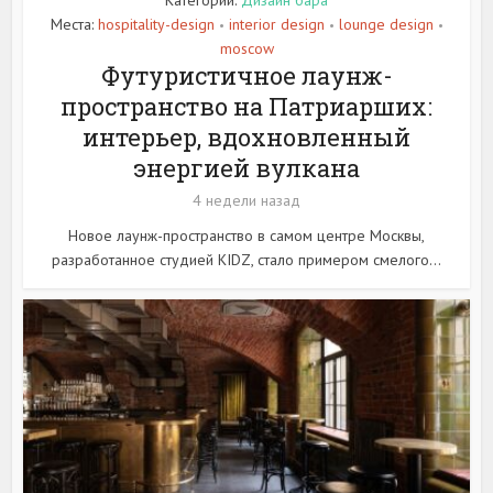
Места:
hospitality-design
interior design
lounge design
•
•
•
moscow
Футуристичное лаунж-
пространство на Патриарших:
интерьер, вдохновленный
энергией вулкана
4 недели назад
Новое лаунж-пространство в самом центре Москвы,
разработанное студией KIDZ, стало примером смелого...