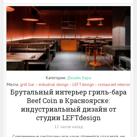
Категории:
Дизайн бара
Места:
grill bar
industrial design
LEFTdesign
restaurant interior
•
•
•
Брутальный интерьер гриль-бара
Beef Coin в Красноярске:
индустриальный дизайн от
студии LEFTdesign
12 часов назад
Современные рестораны все чаще стремятся создавать не