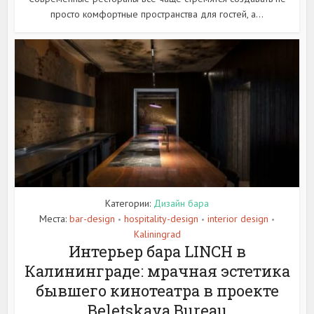
просто комфортные пространства для гостей, а...
Категории:
Дизайн бара
Места:
bar-design
hospitality-design
interior design
•
•
•
Kaliningrad
Интерьер бара LINCH в
Калининграде: мрачная эстетика
бывшего кинотеатра в проекте
Beletskaya Bureau