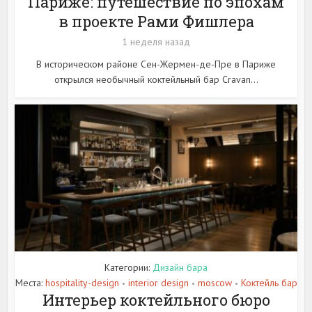
Париже: путешествие по эпохам
в проекте Рами Фишлера
1 неделя назад
В историческом районе Сен-Жермен-де-Пре в Париже
открылся необычный коктейльный бар Cravan...
Категории:
Дизайн бара
Места:
hospitality-design
interior design
moscow
Коктейль бар
•
•
•
Интерьер коктейльного бюро