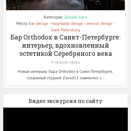
Категории:
Дизайн бара
Места:
bar-design
hospitality-design
interior design
•
•
•
Saint Petersburg
Бар Orthodox в Санкт-Петербурге:
интерьер, вдохновленный
эстетикой Серебряного века
4 недели назад
Новый интерьер бара Orthodox в Санкт-Петербурге,
созданный студией Zavod11 совместно с...
Видео экскурсия по сайту