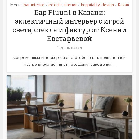
Места:
bar interior
eclectic interior
hospitality-design
Kazan
•
•
•
Бар Fluunt в Казани:
эклектичный интерьер с игрой
света, стекла и фактур от Ксении
Евстафьевой
1 день назад
Современный интерьер бара способен стать полноценной
частью впечатлений от посещения заведения...