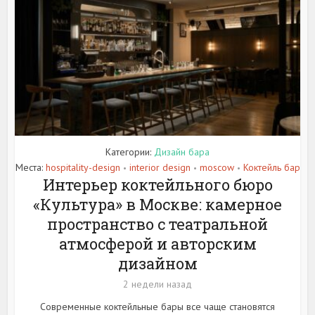
Категории:
Дизайн бара
Места:
hospitality-design
interior design
moscow
Коктейль бар
•
•
•
Интерьер коктейльного бюро
«Культура» в Москве: камерное
пространство с театральной
атмосферой и авторским
дизайном
2 недели назад
Современные коктейльные бары все чаще становятся