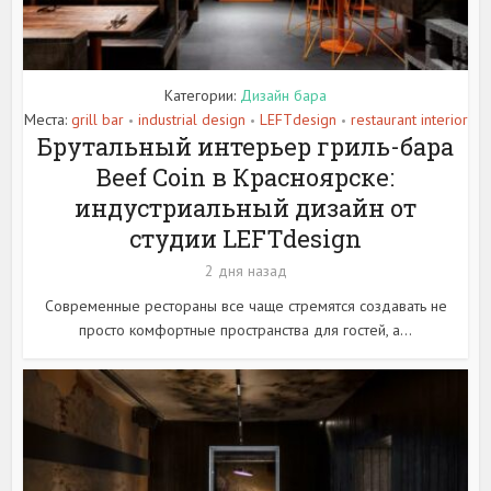
Категории:
Дизайн бара
Места:
grill bar
industrial design
LEFTdesign
restaurant interior
•
•
•
Брутальный интерьер гриль-бара
Beef Coin в Красноярске:
индустриальный дизайн от
студии LEFTdesign
2 дня назад
Современные рестораны все чаще стремятся создавать не
просто комфортные пространства для гостей, а...