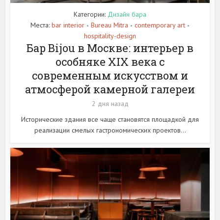
Категории:
Дизайн бара
Места:
bar interior
Bureau Mitra
contemporary art
•
•
•
hospitality-design
Бар Bijou в Москве: интерьер в
особняке XIX века с
современным искусством и
атмосферой камерной галереи
2 дня назад
Исторические здания все чаще становятся площадкой для
реализации смелых гастрономических проектов...