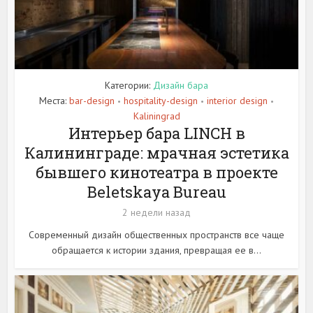
Категории:
Дизайн бара
Места:
bar-design
hospitality-design
interior design
•
•
•
Kaliningrad
Интерьер бара LINCH в
Калининграде: мрачная эстетика
бывшего кинотеатра в проекте
Beletskaya Bureau
2 недели назад
Современный дизайн общественных пространств все чаще
обращается к истории здания, превращая ее в...