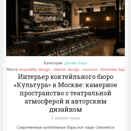
Категории:
Дизайн бара
Места:
hospitality-design
interior design
moscow
Коктейль бар
•
•
•
Интерьер коктейльного бюро
«Культура» в Москве: камерное
пространство с театральной
атмосферой и авторским
дизайном
2 недели назад
Современные коктейльные бары все чаще становятся