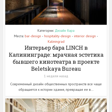
Категории:
Дизайн бара
Места:
bar-design
hospitality-design
interior design
•
•
•
Kaliningrad
Интерьер бара LINCH в
Калининграде: мрачная эстетика
бывшего кинотеатра в проекте
Beletskaya Bureau
1 неделя назад
Современный дизайн общественных пространств все чаще
обращается к истории здания, превращая ее в...