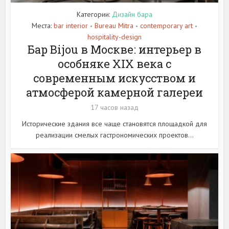
Категории:
Дизайн бара
Места:
bar interior
Bureau Mitra
contemporary art
•
•
•
hospitality-design
Бар Bijou в Москве: интерьер в
особняке XIX века с
современным искусством и
атмосферой камерной галереи
17 часов назад
Исторические здания все чаще становятся площадкой для
реализации смелых гастрономических проектов...