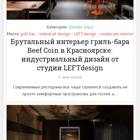
Категории:
Дизайн бара
Места:
grill bar
industrial design
LEFTdesign
restaurant interior
•
•
•
Брутальный интерьер гриль-бара
Beef Coin в Красноярске:
индустриальный дизайн от
студии LEFTdesign
2 дня назад
Современные рестораны все чаще стремятся создавать не
просто комфортные пространства для гостей, а...