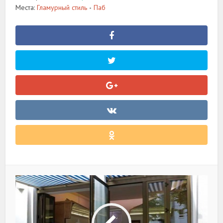
Места:
Гламурный стиль
Паб
•