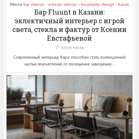
Места:
bar interior
eclectic interior
hospitality-design
Kazan
•
•
•
Бар Fluunt в Казани:
эклектичный интерьер с игрой
света, стекла и фактур от Ксении
Евстафьевой
17 часов назад
Современный интерьер бара способен стать полноценной
частью впечатлений от посещения заведения...