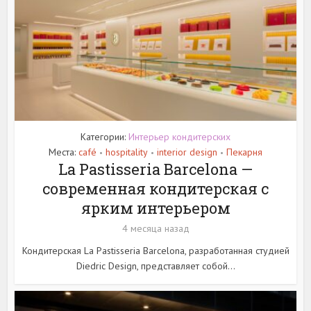
Категории:
Интерьер кондитерских
Места:
café
hospitality
interior design
Пекарня
•
•
•
La Pastisseria Barcelona —
современная кондитерская с
ярким интерьером
4 месяца назад
Кондитерская La Pastisseria Barcelona, разработанная студией
Diedric Design, представляет собой...