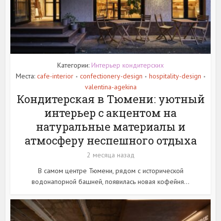
Категории:
Интерьер кондитерских
Места:
cafe-interior
confectionery-design
hospitality-design
•
•
•
valentina-agekina
Кондитерская в Тюмени: уютный
интерьер с акцентом на
натуральные материалы и
атмосферу неспешного отдыха
2 месяца назад
В самом центре Тюмени, рядом с исторической
водонапорной башней, появилась новая кофейня...