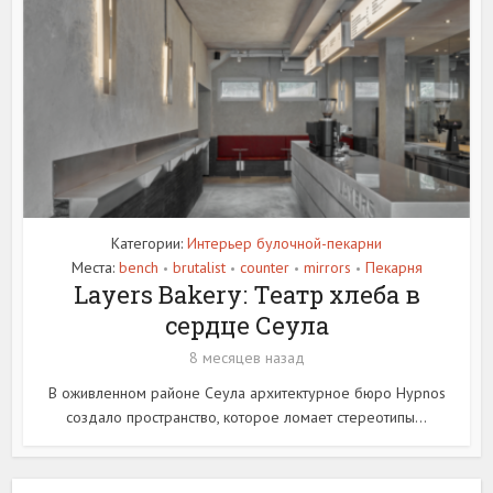
Категории:
Интерьер булочной-пекарни
Места:
bench
brutalist
counter
mirrors
Пекарня
•
•
•
•
Layers Bakery: Театр хлеба в
сердце Сеула
8 месяцев назад
В оживленном районе Сеула архитектурное бюро Hypnos
создало пространство, которое ломает стереотипы...