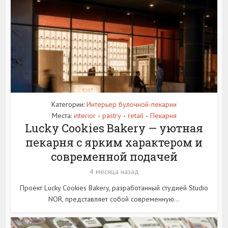
Категории:
Интерьер булочной-пекарни
Места:
interior
pastry
retail
Пекарня
•
•
•
Lucky Cookies Bakery — уютная
пекарня с ярким характером и
современной подачей
4 месяца назад
Проект Lucky Cookies Bakery, разработанный студией Studio
NOR, представляет собой современную...