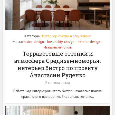
Категории:
Интерьер бистро и закусочных
Места:
bistro-design
hospitality-design
interior design
•
•
•
Итальянский стиль
Терракотовые оттенки и
атмосфера Средиземноморья:
интерьер бистро по проекту
Анастасии Руденко
2 месяца назад
Работа над интерьером этого бистро началась с поиска
правильного настроения. Владельцы хотели...