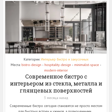
Категории:
Интерьер бистро и закусочных
Места:
bistro-design
hospitality-design
minimalist-space
•
•
•
modern-interior
Современное бистро с
интерьером из стекла, металла и
глянцевых поверхностей
3 месяца назад
Современные бистро сегодня становятся не просто местом
для быстрых встреч и ужинов, а полноценными...