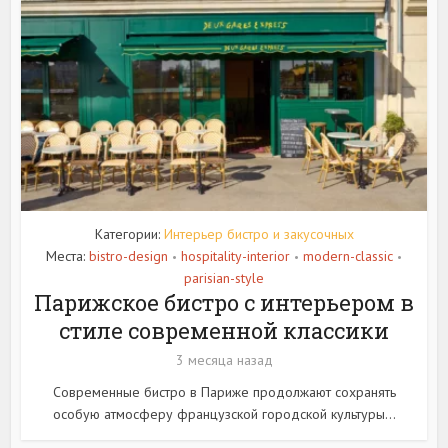
Категории:
Интерьер бистро и закусочных
Места:
bistro-design
hospitality-interior
modern-classic
•
•
•
parisian-style
Парижское бистро с интерьером в
стиле современной классики
3 месяца назад
Современные бистро в Париже продолжают сохранять
особую атмосферу французской городской культуры...