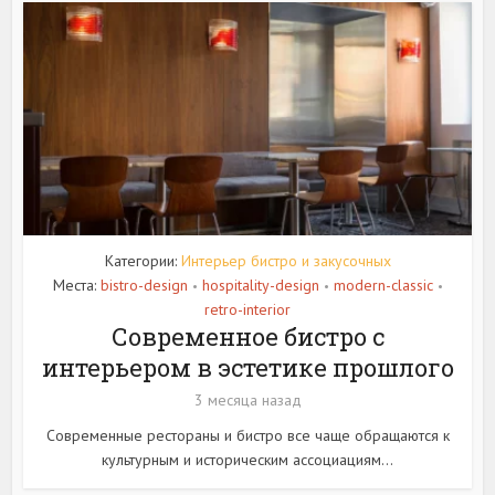
Категории:
Интерьер бистро и закусочных
Места:
bistro-design
hospitality-design
modern-classic
•
•
•
retro-interior
Современное бистро с
интерьером в эстетике прошлого
3 месяца назад
Современные рестораны и бистро все чаще обращаются к
культурным и историческим ассоциациям...