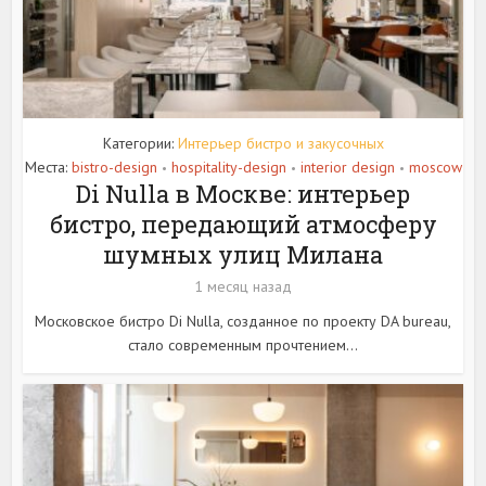
Категории:
Интерьер бистро и закусочных
Места:
bistro-design
hospitality-design
interior design
moscow
•
•
•
Di Nulla в Москве: интерьер
бистро, передающий атмосферу
шумных улиц Милана
1 месяц назад
Московское бистро Di Nulla, созданное по проекту DA bureau,
стало современным прочтением...