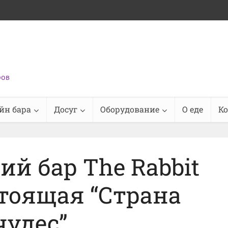
ров
йн бара
Досуг
Оборудование
О еде
К
й бар The Rabbit
стоящая “Страна
чудес”