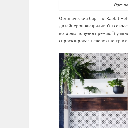
Органич
Органический бар The Rabbit Hole
дизайнеров Австралии. Он созда
которых получил премию “Лучший 
спроектировал невероятно красив