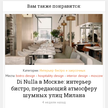
Вам также понравится:
Категории:
Интерьер бистро и закусочных
Места:
bistro-design
hospitality-design
interior design
moscow
•
•
•
Di Nulla в Москве: интерьер
бистро, передающий атмосферу
шумных улиц Милана
4 недели назад