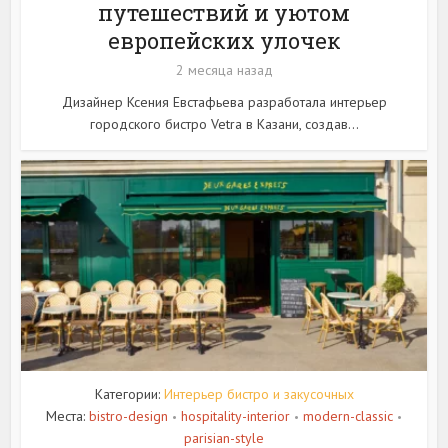
путешествий и уютом
европейских улочек
2 месяца назад
Дизайнер Ксения Евстафьева разработала интерьер
городского бистро Vetra в Казани, создав...
Категории:
Интерьер бистро и закусочных
Места:
bistro-design
hospitality-interior
modern-classic
•
•
•
parisian-style