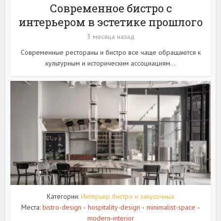
Современное бистро с
интерьером в эстетике прошлого
3 месяца назад
Современные рестораны и бистро все чаще обращаются к
культурным и историческим ассоциациям...
Категории:
Интерьер бистро и закусочных
Места:
bistro-design
hospitality-design
minimalist-space
•
•
•
modern-interior