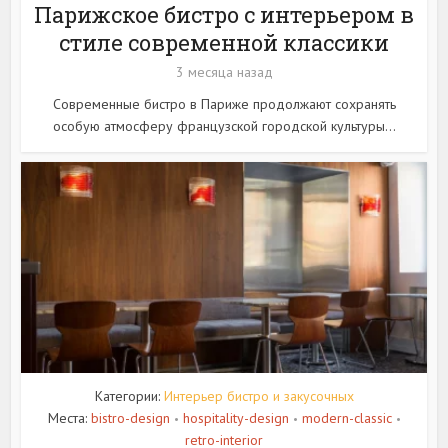
Парижское бистро с интерьером в
стиле современной классики
3 месяца назад
Современные бистро в Париже продолжают сохранять
особую атмосферу французской городской культуры...
Категории:
Интерьер бистро и закусочных
Места:
bistro-design
hospitality-design
modern-classic
•
•
•
retro-interior