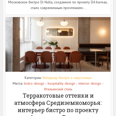
Московское бистро Di Nulla, созданное по проекту DA bureau,
стало современным прочтением...
Категории:
Интерьер бистро и закусочных
Места:
bistro-design
hospitality-design
interior design
•
•
•
Итальянский стиль
Терракотовые оттенки и
атмосфера Средиземноморья:
интерьер бистро по проекту