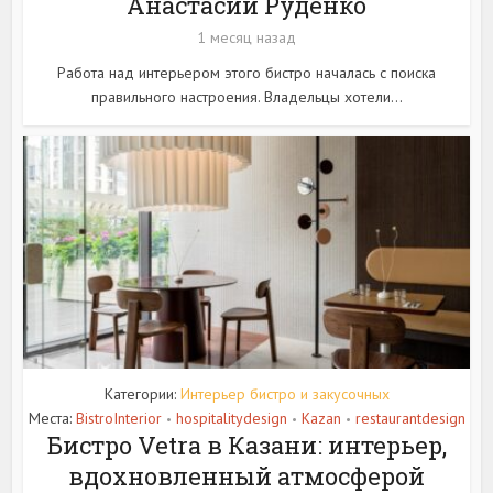
Анастасии Руденко
1 месяц назад
Работа над интерьером этого бистро началась с поиска
правильного настроения. Владельцы хотели...
Категории:
Интерьер бистро и закусочных
Места:
BistroInterior
hospitalitydesign
Kazan
restaurantdesign
•
•
•
Бистро Vetra в Казани: интерьер,
вдохновленный атмосферой