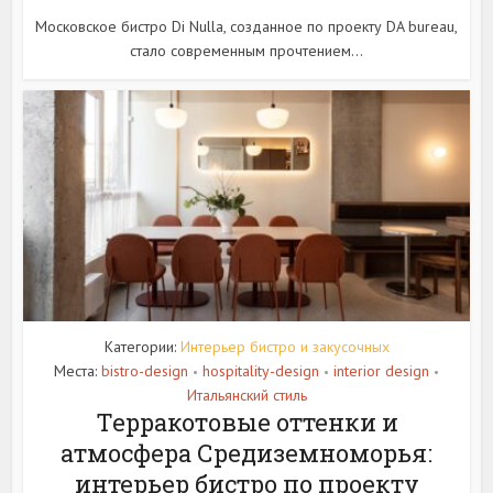
Московское бистро Di Nulla, созданное по проекту DA bureau,
стало современным прочтением...
Категории:
Интерьер бистро и закусочных
Места:
bistro-design
hospitality-design
interior design
•
•
•
Итальянский стиль
Терракотовые оттенки и
атмосфера Средиземноморья:
интерьер бистро по проекту