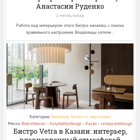
Анастасии Руденко
1 месяц назад
Работа над интерьером этого бистро началась с поиска
правильного настроения. Владельцы хотели...
Категории:
Интерьер бистро и закусочных
Места:
BistroInterior
hospitalitydesign
Kazan
restaurantdesign
•
•
•
Бистро Vetra в Казани: интерьер,
вдохновленный атмосферой