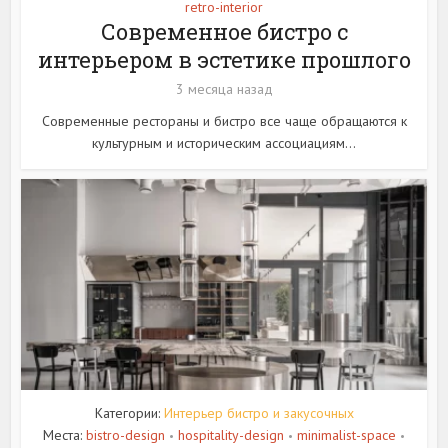
retro-interior
Современное бистро с
интерьером в эстетике прошлого
3 месяца назад
Современные рестораны и бистро все чаще обращаются к
культурным и историческим ассоциациям...
Категории:
Интерьер бистро и закусочных
Места:
bistro-design
hospitality-design
minimalist-space
•
•
•