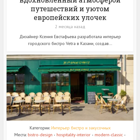
путешествий и уютом
европейских улочек
2 месяца назад
Дизайнер Ксения Евстафьева разработала интерьер
городского бистро Vetra в Казани, создав...
Категории:
Интерьер бистро и закусочных
Места:
bistro-design
hospitality-interior
modern-classic
•
•
•