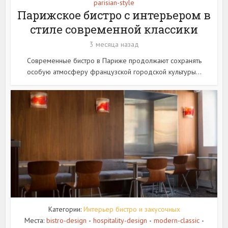
parisian-style
Парижское бистро с интерьером в
стиле современной классики
3 месяца назад
Современные бистро в Париже продолжают сохранять
особую атмосферу французской городской культуры...
Категории:
Интерьер бистро и закусочных
Места:
bistro-design
hospitality-design
modern-classic
•
•
•