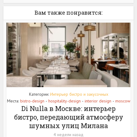
Вам также понравится:
Категории:
Интерьер бистро и закусочных
Места:
bistro-design
hospitality-design
interior design
moscow
•
•
•
Di Nulla в Москве: интерьер
бистро, передающий атмосферу
шумных улиц Милана
4 недели назад