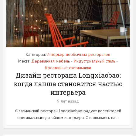
Категории:
Интерьер необычных ресторанов
Места:
Деревянная мебель
Индустриальный стиль
•
•
Креативные светильники
Дизайн ресторана Longxiaobao:
когда лапша становится частью
интерьера
9 лет назад
Флагманский ресторан Longxiaobao радует посетителей
оригинальным дизайном интерьера. Основываясь на...