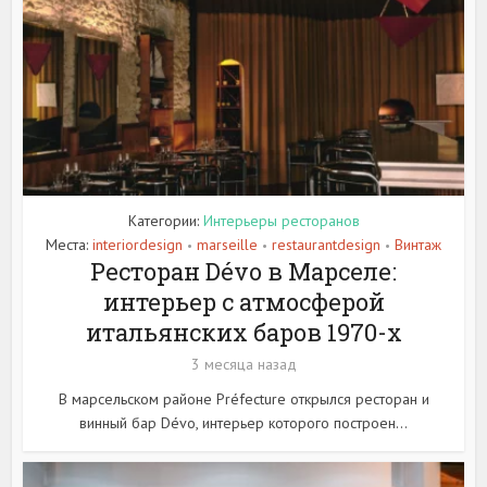
Категории:
Интерьеры ресторанов
Места:
interiordesign
marseille
restaurantdesign
Винтаж
•
•
•
Ресторан Dévo в Марселе:
интерьер с атмосферой
итальянских баров 1970-х
3 месяца назад
В марсельском районе Préfecture открылся ресторан и
винный бар Dévo, интерьер которого построен...