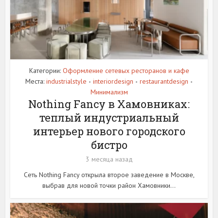
Категории:
Оформление сетевых ресторанов и кафе
Места:
industrialstyle
interiordesign
restaurantdesign
•
•
•
Минимализм
Nothing Fancy в Хамовниках:
теплый индустриальный
интерьер нового городского
бистро
3 месяца назад
Сеть Nothing Fancy открыла второе заведение в Москве,
выбрав для новой точки район Хамовники...