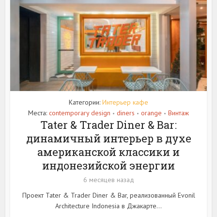
Категории:
Интерьер кафе
Места:
contemporary design
diners
orange
Винтаж
•
•
•
Tater & Trader Diner & Bar:
динамичный интерьер в духе
американской классики и
индонезийской энергии
6 месяцев назад
Проект Tater & Trader Diner & Bar, реализованный Evonil
Architecture Indonesia в Джакарте...