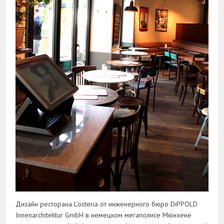
Дизайн ресторана L’osteria от инженерного бюро DiPPOLD
Innenarchitektur GmbH в немецком мегаполисе Мюнхене