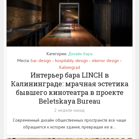
Категории:
Дизайн бара
Места:
bar-design
hospitality-design
interior design
•
•
•
Kaliningrad
Интерьер бара LINCH в
Калининграде: мрачная эстетика
бывшего кинотеатра в проекте
Beletskaya Bureau
2 недели назад
Современный дизайн общественных пространств все чаще
обращается к истории здания, превращая ее в...