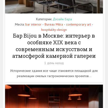
Категории:
Дизайн бара
Места:
bar interior
Bureau Mitra
contemporary art
•
•
•
hospitality-design
Бар Bijou в Москве: интерьер в
особняке XIX века с
современным искусством и
атмосферой камерной галереи
1 день назад
Исторические здания все чаще становятся площадкой для
реализации смелых гастрономических проектов...