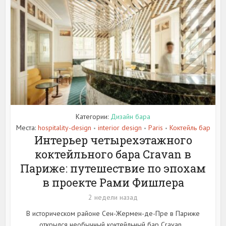
Категории:
Дизайн бара
Места:
hospitality-design
interior design
Paris
Коктейль бар
•
•
•
Интерьер четырехэтажного
коктейльного бара Cravan в
Париже: путешествие по эпохам
в проекте Рами Фишлера
2 недели назад
В историческом районе Сен-Жермен-де-Пре в Париже
открылся необычный коктейльный бар Cravan...