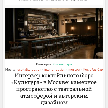
Категории:
Дизайн бара
Места:
hospitality-design
interior design
moscow
Коктейль бар
•
•
•
Интерьер коктейльного бюро
«Культура» в Москве: камерное
пространство с театральной
атмосферой и авторским
дизайном