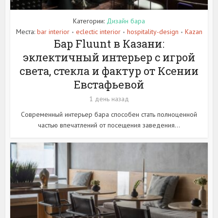
Категории:
Дизайн бара
Места:
bar interior
eclectic interior
hospitality-design
Kazan
•
•
•
Бар Fluunt в Казани:
эклектичный интерьер с игрой
света, стекла и фактур от Ксении
Евстафьевой
1 день назад
Современный интерьер бара способен стать полноценной
частью впечатлений от посещения заведения...