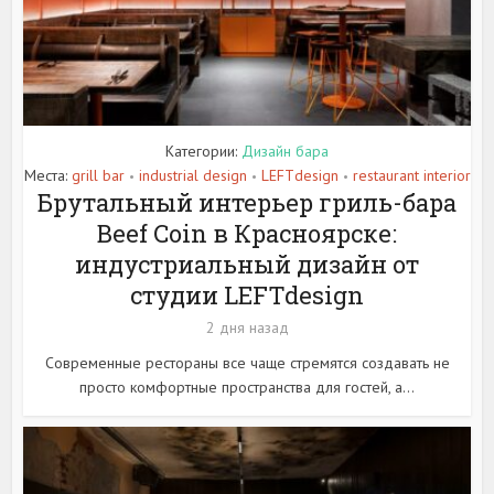
Категории:
Дизайн бара
Места:
grill bar
industrial design
LEFTdesign
restaurant interior
•
•
•
Брутальный интерьер гриль-бара
Beef Coin в Красноярске:
индустриальный дизайн от
студии LEFTdesign
2 дня назад
Современные рестораны все чаще стремятся создавать не
просто комфортные пространства для гостей, а...