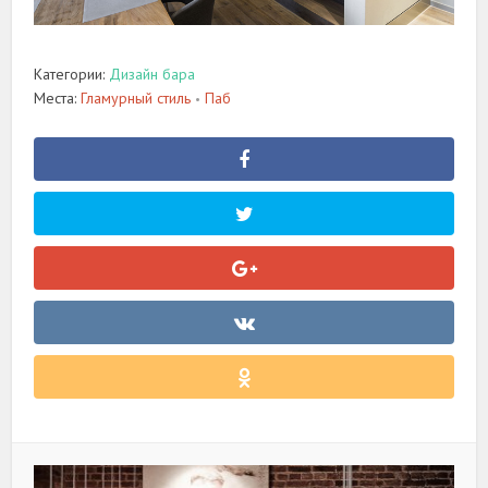
Категории:
Дизайн бара
Места:
Гламурный стиль
Паб
•