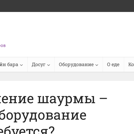
ров
йн бара
Досуг
Оборудование
О еде
К
ление шаурмы –
оборудование
ебуется?