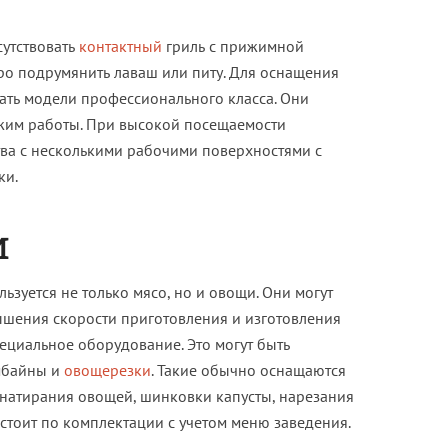
утствовать
контактный
гриль с прижимной
ро подрумянить лаваш или питу. Для оснащения
ать модели профессионального класса. Они
жим работы. При высокой посещаемости
тва с несколькими рабочими поверхностями с
ки.
и
зуется не только мясо, но и овощи. Они могут
ышения скорости приготовления и изготовления
ециальное оборудование. Это могут быть
мбайны и
овощерезки
. Такие обычно оснащаются
натирания овощей, шинковки капусты, нарезания
стоит по комплектации с учетом меню заведения.