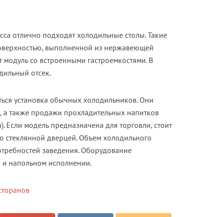
сса отлично подходят холодильные столы. Такие
оверхностью, выполненной из нержавеющей
т модуль со встроенными гастроемкостями. В
дильный отсек.
ься установка обычных холодильников. Они
в, а также продажи прохладительных напитков
). Если модель предназначена для торговли, стоит
со стеклянной дверцей. Объем холодильного
отребностей заведения. Оборудование
ак и напольном исполнении.
сторанов