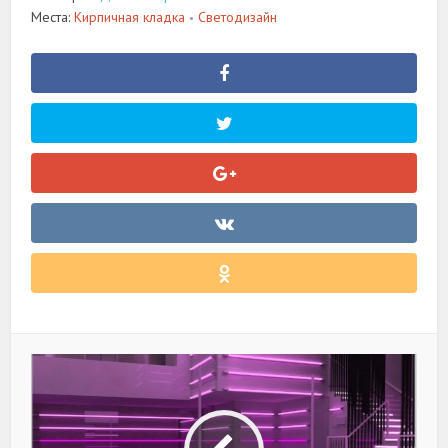
Места:
Кирпичная кладка
Светодизайн
•