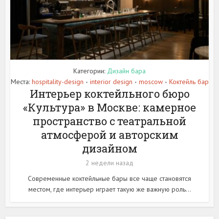
Категории:
Дизайн бара
Места:
hospitality-design
interior design
moscow
Коктейль бар
•
•
•
Интерьер коктейльного бюро
«Культура» в Москве: камерное
пространство с театральной
атмосферой и авторским
дизайном
2 недели назад
Современные коктейльные бары все чаще становятся
местом, где интерьер играет такую же важную роль...