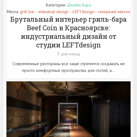
Категории:
Дизайн бара
Места:
grill bar
industrial design
LEFTdesign
restaurant interior
•
•
•
Брутальный интерьер гриль-бара
Beef Coin в Красноярске:
индустриальный дизайн от
студии LEFTdesign
3 дня назад
Современные рестораны все чаще стремятся создавать не
просто комфортные пространства для гостей, а...