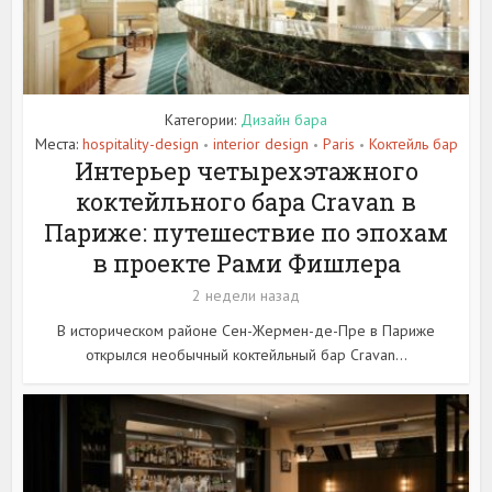
Категории:
Дизайн бара
Места:
hospitality-design
interior design
Paris
Коктейль бар
•
•
•
Интерьер четырехэтажного
коктейльного бара Cravan в
Париже: путешествие по эпохам
в проекте Рами Фишлера
2 недели назад
В историческом районе Сен-Жермен-де-Пре в Париже
открылся необычный коктейльный бар Cravan...