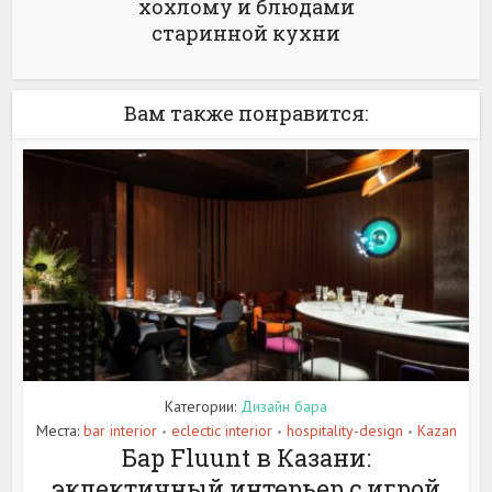
хохлому и блюдами
старинной кухни
Вам также понравится:
Категории:
Дизайн бара
Места:
bar interior
eclectic interior
hospitality-design
Kazan
•
•
•
Бар Fluunt в Казани:
эклектичный интерьер с игрой