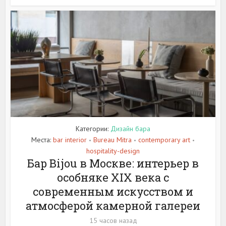
Категории:
Дизайн бара
Места:
bar interior
Bureau Mitra
contemporary art
•
•
•
hospitality-design
Бар Bijou в Москве: интерьер в
особняке XIX века с
современным искусством и
атмосферой камерной галереи
15 часов назад