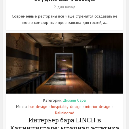
2 дня назад
Современные рестораны все чаще стремятся создавать не
просто комфортные пространства для гостей, а...
Категории:
Дизайн бара
Места:
bar-design
hospitality-design
interior design
•
•
•
Kaliningrad
Интерьер бара LINCH в
Калининграде: мрачная эстетика