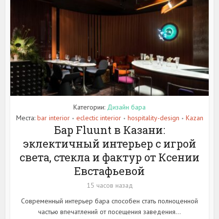
Категории:
Дизайн бара
Места:
bar interior
eclectic interior
hospitality-design
Kazan
•
•
•
Бар Fluunt в Казани:
эклектичный интерьер с игрой
света, стекла и фактур от Ксении
Евстафьевой
15 часов назад
Современный интерьер бара способен стать полноценной
частью впечатлений от посещения заведения...