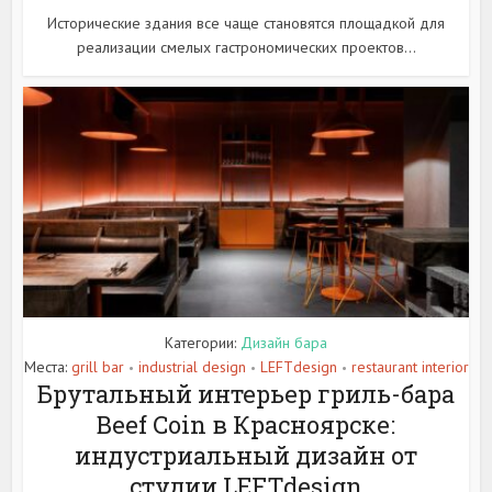
Исторические здания все чаще становятся площадкой для
реализации смелых гастрономических проектов...
Категории:
Дизайн бара
Места:
grill bar
industrial design
LEFTdesign
restaurant interior
•
•
•
Брутальный интерьер гриль-бара
Beef Coin в Красноярске:
индустриальный дизайн от
студии LEFTdesign