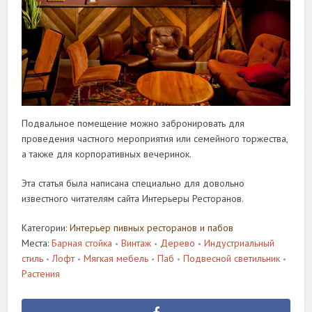
Подвальное помещение можно забронировать для
проведения частного мероприятия или семейного торжества,
а также для корпоративных вечеринок.
Эта статья была написана специально для довольно
известного читателям сайта Интерьеры Ресторанов.
Категории:
Интерьер пивных ресторанов и пабов
Места:
Барная стойка
Винтаж
Дерево
Индустриальный
•
•
•
стиль
Лофт
Мягкая мебель
Паб
Подвесной светильник
•
•
•
•
•
Растения