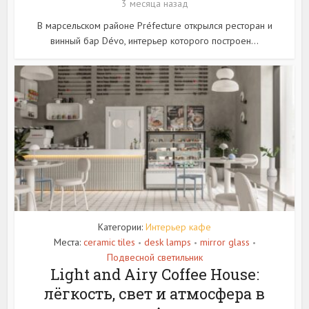
3 месяца назад
В марсельском районе Préfecture открылся ресторан и
винный бар Dévo, интерьер которого построен...
Категории:
Интерьер кафе
Места:
ceramic tiles
desk lamps
mirror glass
•
•
•
Подвесной светильник
Light and Airy Coffee House:
лёгкость, свет и атмосфера в