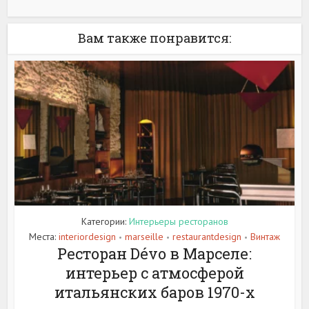
Вам также понравится:
Категории:
Интерьеры ресторанов
Места:
interiordesign
marseille
restaurantdesign
Винтаж
•
•
•
Ресторан Dévo в Марселе:
интерьер с атмосферой
итальянских баров 1970-х