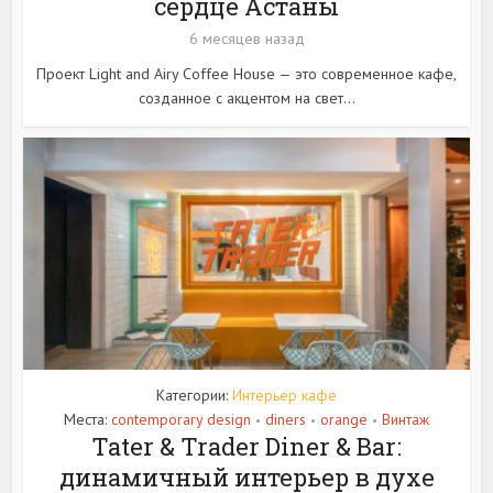
сердце Астаны
6 месяцев назад
Проект Light and Airy Coffee House — это современное кафе,
созданное с акцентом на свет...
Категории:
Интерьер кафе
Места:
contemporary design
diners
orange
Винтаж
•
•
•
Tater & Trader Diner & Bar:
динамичный интерьер в духе