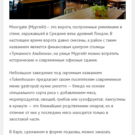
Moorgate (Мургейт)— это ворота, построенные римлянами в
стене, окружавшей в Средние века древний Лондон. В
настоящее время ворота давно снесены, а район с таким
названием является финансовым центром столицы
«Туманного Альбиона», на улице Мургейт можно встретить
исторические и современные офисные здания.
Небольшое заведение под скромным названием
«Tokenhouse» предлагает своим посетителям современное
меню gastropub кухни: ризотто — блюдо на основе
специального сорта риса с добавлением мяса,
морепродуктов, овощей, грибов или сухофруктов; лангустины
в кунжуте — это ближайшие родственники омаров, но в
отличие от них у последних мясо находится только в
хвостовой части.
В баре, сделанном в форме подковы, можно заказать