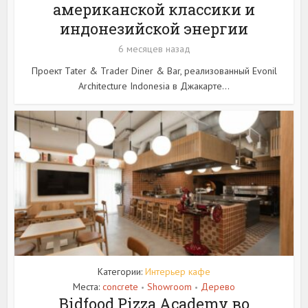
американской классики и
индонезийской энергии
6 месяцев назад
Проект Tater & Trader Diner & Bar, реализованный Evonil
Architecture Indonesia в Джакарте...
Категории:
Интерьер кафе
Места:
concrete
Showroom
Дерево
•
•
Bidfood Pizza Academy во