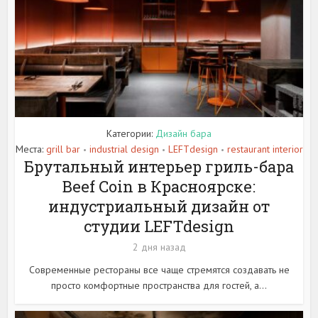
Категории:
Дизайн бара
Места:
grill bar
industrial design
LEFTdesign
restaurant interior
•
•
•
Брутальный интерьер гриль-бара
Beef Coin в Красноярске:
индустриальный дизайн от
студии LEFTdesign
2 дня назад
Современные рестораны все чаще стремятся создавать не
просто комфортные пространства для гостей, а...