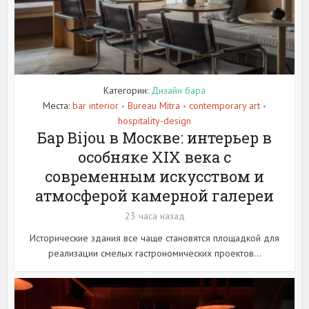
Категории:
Дизайн бара
Места:
bar interior
Bureau Mitra
contemporary art
•
•
•
hospitality-design
Бар Bijou в Москве: интерьер в
особняке XIX века с
современным искусством и
атмосферой камерной галереи
23 часа назад
Исторические здания все чаще становятся площадкой для
реализации смелых гастрономических проектов...