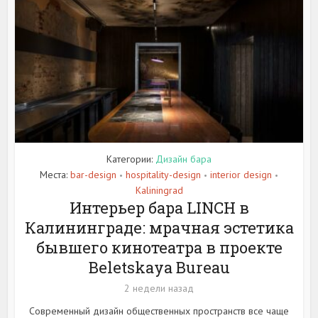
Категории:
Дизайн бара
Места:
bar-design
hospitality-design
interior design
•
•
•
Kaliningrad
Интерьер бара LINCH в
Калининграде: мрачная эстетика
бывшего кинотеатра в проекте
Beletskaya Bureau
2 недели назад
Современный дизайн общественных пространств все чаще