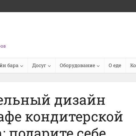
ров
йн бара
Досуг
Оборудование
О еде
К
ельный дизайн
афе кондитерской
n: подарите себе