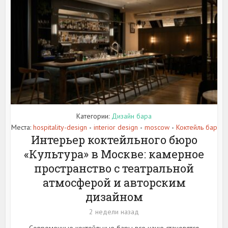
Категории:
Дизайн бара
Места:
hospitality-design
interior design
moscow
Коктейль бар
•
•
•
Интерьер коктейльного бюро
«Культура» в Москве: камерное
пространство с театральной
атмосферой и авторским
дизайном
2 недели назад
Современные коктейльные бары все чаще становятся