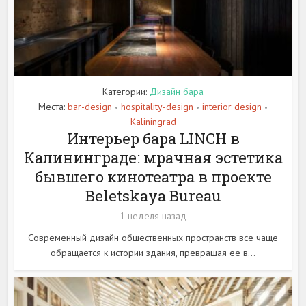
Категории:
Дизайн бара
Места:
bar-design
hospitality-design
interior design
•
•
•
Kaliningrad
Интерьер бара LINCH в
Калининграде: мрачная эстетика
бывшего кинотеатра в проекте
Beletskaya Bureau
1 неделя назад
Современный дизайн общественных пространств все чаще
обращается к истории здания, превращая ее в...