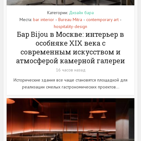
Категории:
Дизайн бара
Места:
bar interior
Bureau Mitra
contemporary art
•
•
•
hospitality-design
Бар Bijou в Москве: интерьер в
особняке XIX века с
современным искусством и
атмосферой камерной галереи
16 часов назад
Исторические здания все чаще становятся площадкой для
реализации смелых гастрономических проектов...