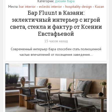
Категории:
Дизайн бара
Места:
bar interior
eclectic interior
hospitality-design
Kazan
•
•
•
Бар Fluunt в Казани:
эклектичный интерьер с игрой
света, стекла и фактур от Ксении
Евстафьевой
15 часов назад
Современный интерьер бара способен стать полноценной
частью впечатлений от посещения заведения...