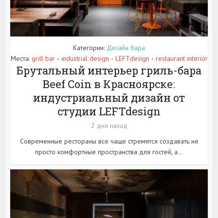
Категории:
Дизайн бара
Места:
grill bar
industrial design
LEFTdesign
restaurant interior
•
•
•
Брутальный интерьер гриль-бара
Beef Coin в Красноярске:
индустриальный дизайн от
студии LEFTdesign
2 дня назад
Современные рестораны все чаще стремятся создавать не
просто комфортные пространства для гостей, а...