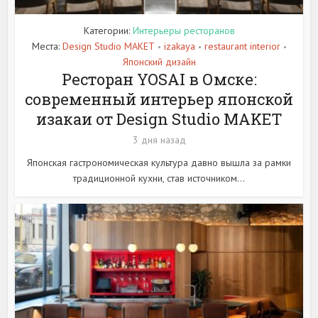
Категории:
Интерьеры ресторанов
Места:
Design Studio MAKET
izakaya
restaurant interior
•
•
•
Японский дизайн
Ресторан YOSAI в Омске:
современный интерьер японской
изакаи от Design Studio MAKET
3 дня назад
Японская гастрономическая культура давно вышла за рамки
традиционной кухни, став источником...