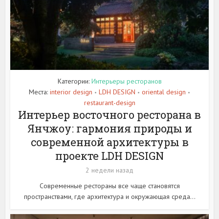
Категории:
Интерьеры ресторанов
Места:
interior design
LDH DESIGN
oriental design
•
•
•
restaurant-design
Интерьер восточного ресторана в
Янчжоу: гармония природы и
современной архитектуры в
проекте LDH DESIGN
2 недели назад
Современные рестораны все чаще становятся
пространствами, где архитектура и окружающая среда...