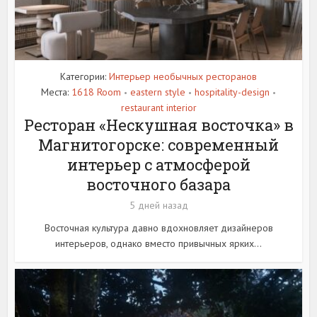
Категории:
Интерьер необычных ресторанов
Места:
1618 Room
eastern style
hospitality-design
•
•
•
restaurant interior
Ресторан «Нескушная восточка» в
Магнитогорске: современный
интерьер с атмосферой
восточного базара
5 дней назад
Восточная культура давно вдохновляет дизайнеров
интерьеров, однако вместо привычных ярких...