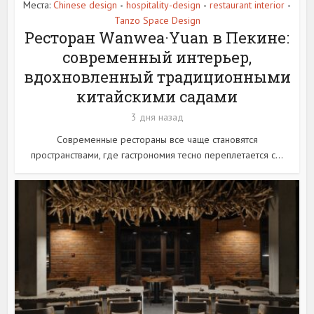
Места:
Chinese design
hospitality-design
restaurant interior
•
•
•
Tanzo Space Design
Ресторан Wanwea·Yuan в Пекине:
современный интерьер,
вдохновленный традиционными
китайскими садами
3 дня назад
Современные рестораны все чаще становятся
пространствами, где гастрономия тесно переплетается с...