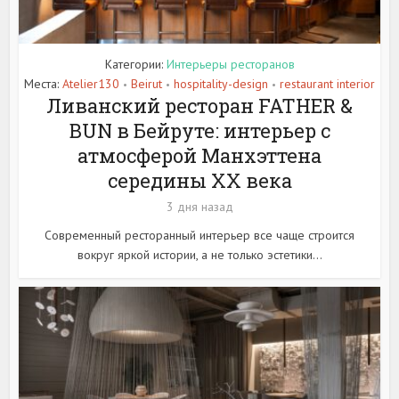
Категории:
Интерьеры ресторанов
Места:
Atelier130
Beirut
hospitality-design
restaurant interior
•
•
•
Ливанский ресторан FATHER &
BUN в Бейруте: интерьер с
атмосферой Манхэттена
середины XX века
3 дня назад
Современный ресторанный интерьер все чаще строится
вокруг яркой истории, а не только эстетики...