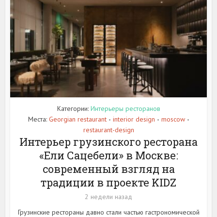
Категории:
Интерьеры ресторанов
Места:
Georgian restaurant
interior design
moscow
•
•
•
restaurant-design
Интерьер грузинского ресторана
«Ели Сацебели» в Москве:
современный взгляд на
традиции в проекте KIDZ
2 недели назад
Грузинские рестораны давно стали частью гастрономической