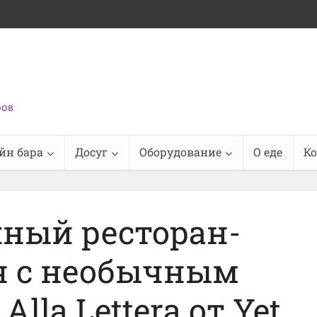
ров
йн бара
Досуг
Оборудование
О еде
К
ный ресторан-
я с необычным
lla Lettera от Yet