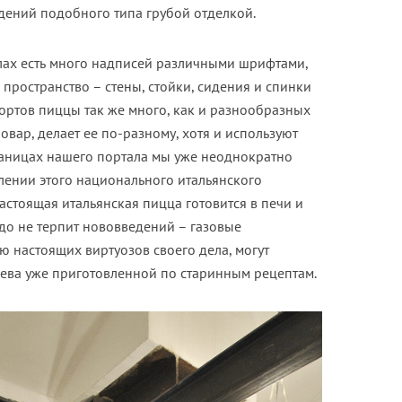
едений подобного типа грубой отделкой.
лах есть много надписей различными шрифтами,
пространство – стены, стойки, сидения и спинки
сортов пиццы так же много, как и разнообразных
вар, делает ее по-разному, хотя и используют
раницах нашего портала мы уже неоднократно
влении этого национального итальянского
астоящая итальянская пицца готовится в печи и
до не терпит нововведений – газовые
 настоящих виртуозов своего дела, могут
рева уже приготовленной по старинным рецептам.