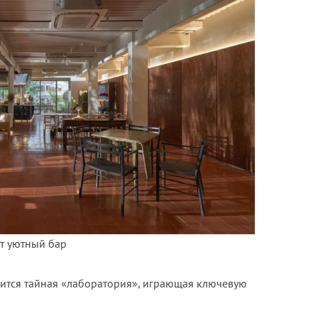
ет уютный бар
дится тайная «лаборатория», играющая ключевую