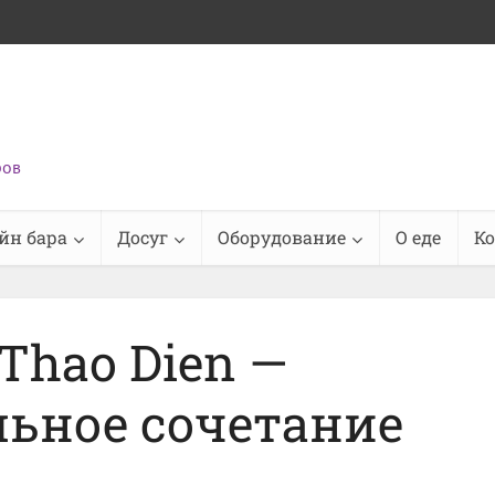
ров
йн бара
Досуг
Оборудование
О еде
К
 Thao Dien —
льное сочетание