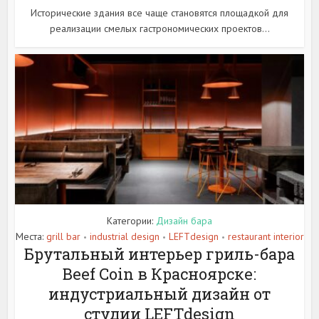
Исторические здания все чаще становятся площадкой для
реализации смелых гастрономических проектов...
Категории:
Дизайн бара
Места:
grill bar
industrial design
LEFTdesign
restaurant interior
•
•
•
Брутальный интерьер гриль-бара
Beef Coin в Красноярске:
индустриальный дизайн от
студии LEFTdesign