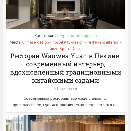
Категории:
Интерьеры ресторанов
Места:
Chinese design
hospitality-design
restaurant interior
•
•
•
Tanzo Space Design
Ресторан Wanwea·Yuan в Пекине:
современный интерьер,
вдохновленный традиционными
китайскими садами
21 час назад
Современные рестораны все чаще становятся
пространствами, где гастрономия тесно переплетается с...