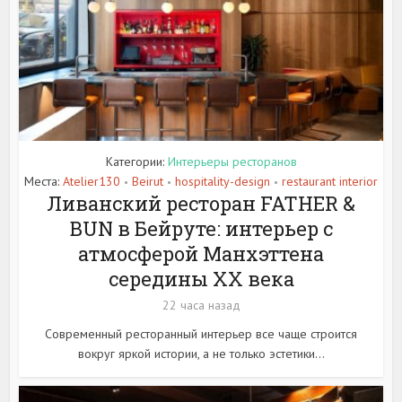
Категории:
Интерьеры ресторанов
Места:
Atelier130
Beirut
hospitality-design
restaurant interior
•
•
•
Ливанский ресторан FATHER &
BUN в Бейруте: интерьер с
атмосферой Манхэттена
середины XX века
22 часа назад
Современный ресторанный интерьер все чаще строится
вокруг яркой истории, а не только эстетики...