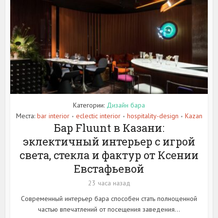
Категории:
Дизайн бара
Места:
bar interior
eclectic interior
hospitality-design
Kazan
•
•
•
Бар Fluunt в Казани:
эклектичный интерьер с игрой
света, стекла и фактур от Ксении
Евстафьевой
23 часа назад
Современный интерьер бара способен стать полноценной
частью впечатлений от посещения заведения...