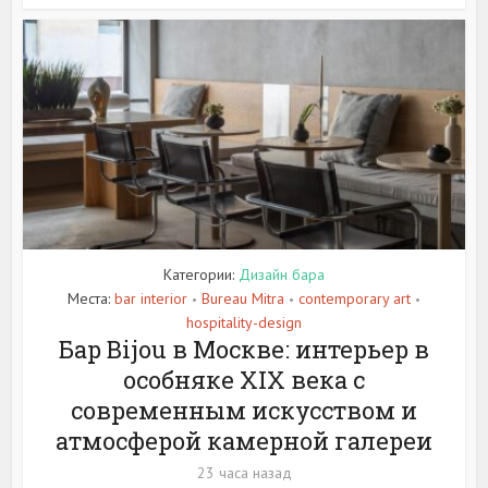
Категории:
Дизайн бара
Места:
bar interior
Bureau Mitra
contemporary art
•
•
•
hospitality-design
Бар Bijou в Москве: интерьер в
особняке XIX века с
современным искусством и
атмосферой камерной галереи
23 часа назад