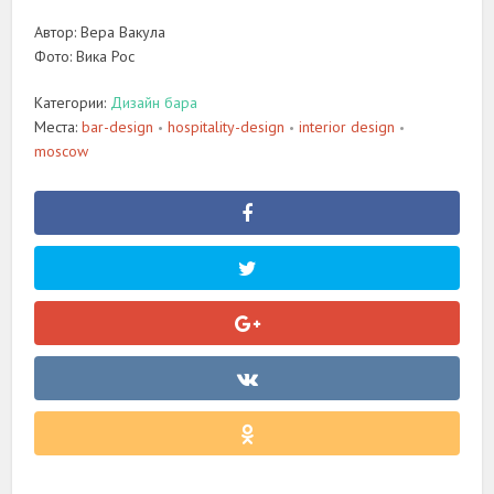
Автор: Вера Вакула
Фото: Вика Рос
Категории:
Дизайн бара
Места:
bar-design
hospitality-design
interior design
•
•
•
moscow