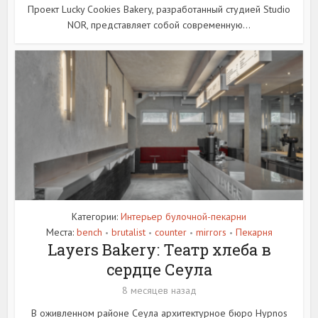
Проект Lucky Cookies Bakery, разработанный студией Studio
NOR, представляет собой современную...
Категории:
Интерьер булочной-пекарни
Места:
bench
brutalist
counter
mirrors
Пекарня
•
•
•
•
Layers Bakery: Театр хлеба в
сердце Сеула
8 месяцев назад
В оживленном районе Сеула архитектурное бюро Hypnos