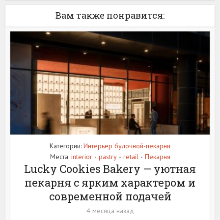
Вам также понравится:
Категории:
Интерьер булочной-пекарни
Места:
interior
pastry
retail
Пекарня
•
•
•
Lucky Cookies Bakery — уютная
пекарня с ярким характером и
современной подачей
4 месяца назад