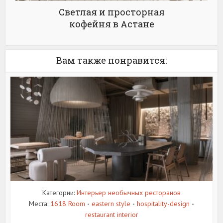
Светлая и просторная
кофейня в Астане
Вам также понравится:
Категории:
Интерьер необычных ресторанов
Места:
1618 Room
eastern style
hospitality-design
•
•
•
restaurant interior