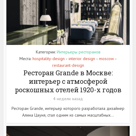
Категории:
Интерьеры ресторанов
Места:
hospitality-design
interior design
moscow
•
•
•
restaurant-design
Ресторан Grande в Москве:
интерьер с атмосферой
роскошных отелей 1920-х годов
4 недели назад
Ресторан Grande, интерьер которого разработала дизайнер
Алина Цауня, стал одним из самых масштабных...