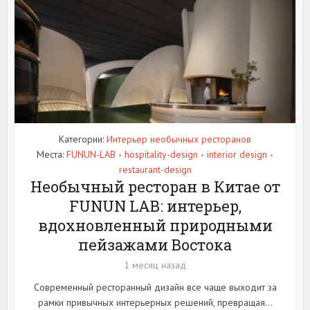
Категории:
Интерьер необычных ресторанов
Места:
FUNUN-LAB
hospitality-design
interior design
•
•
•
restaurant-design
Необычный ресторан в Китае от
FUNUN LAB: интерьер,
вдохновленный природными
пейзажами Востока
1 месяц назад
Современный ресторанный дизайн все чаще выходит за
рамки привычных интерьерных решений, превращая...