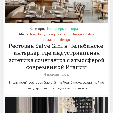
Категории:
Интерьеры ресторанов
Места:
hospitality-design
interior design
Italy
•
•
•
restaurant-design
Ресторан Salve Gini в Челябинске:
интерьер, где индустриальная
эстетика сочетается с атмосферой
современной Италии
4 недели назад
Итальянский ресторан Salve Gini в Челябинске, созданный по
проекту архитектора Людмилы Лобановой...