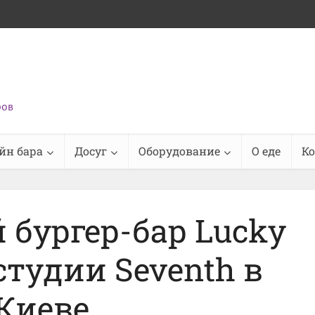
ров
йн бара
Досуг
Оборудование
О еде
К
бургер-бар Lucky
 студии Seventh в
Киеве