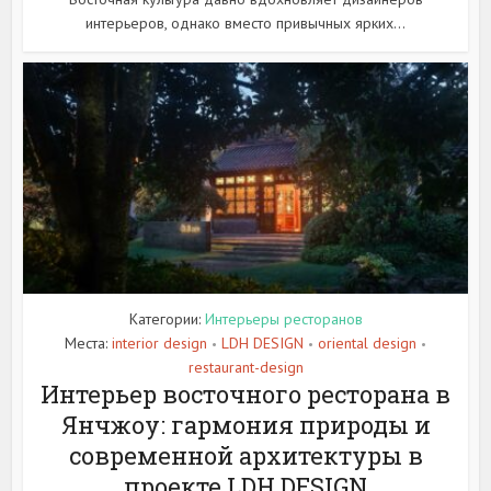
интерьеров, однако вместо привычных ярких...
Категории:
Интерьеры ресторанов
Места:
interior design
LDH DESIGN
oriental design
•
•
•
restaurant-design
Интерьер восточного ресторана в
Янчжоу: гармония природы и
современной архитектуры в
проекте LDH DESIGN