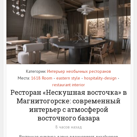
Категории:
Интерьер необычных ресторанов
Места:
1618 Room
eastern style
hospitality-design
•
•
•
restaurant interior
Ресторан «Нескушная восточка» в
Магнитогорске: современный
интерьер с атмосферой
восточного базара
8 часов назад
Восточная культура давно вдохновляет дизайнеров