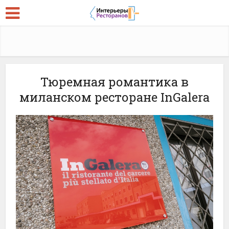
Тюремная романтика в
миланском ресторане InGalera