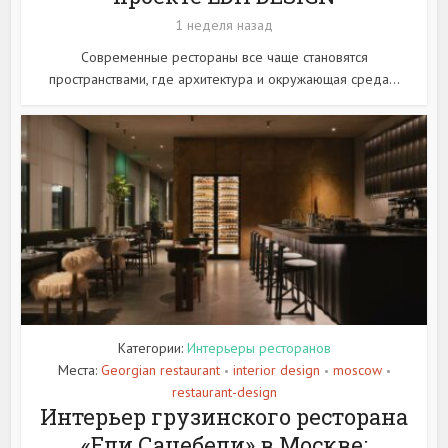
1 неделя назад
Современные рестораны все чаще становятся
пространствами, где архитектура и окружающая среда...
Категории:
Интерьеры ресторанов
Места:
Georgian restaurant
interior design
moscow
•
•
•
restaurant-design
Интерьер грузинского ресторана
«Ели Сацебели» в Москве: