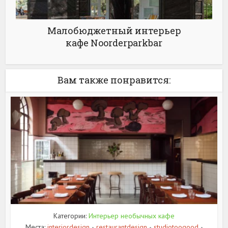
Малобюджетный интерьер
кафе Noorderparkbar
Вам также понравится:
Категории:
Интерьер необычных кафе
Места:
interiordesign
restaurantdesign
studiotoogood
•
•
•