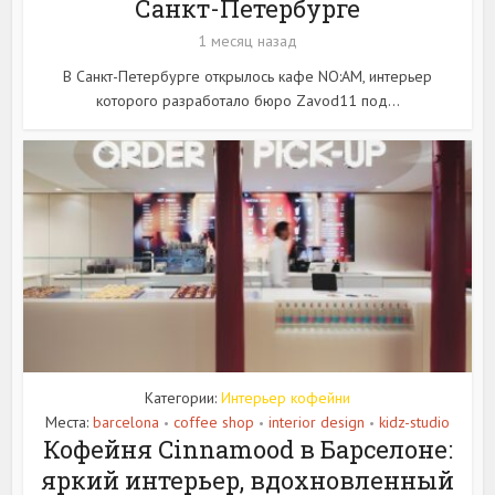
Санкт-Петербурге
1 месяц назад
В Санкт-Петербурге открылось кафе NO:AM, интерьер
которого разработало бюро Zavod11 под...
Категории:
Интерьер кофейни
Места:
barcelona
coffee shop
interior design
kidz-studio
•
•
•
Кофейня Cinnamood в Барселоне:
яркий интерьер, вдохновленный