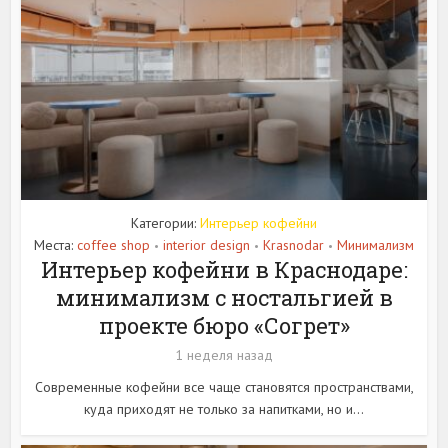
Категории:
Интерьер кофейни
Места:
coffee shop
interior design
Krasnodar
Минимализм
•
•
•
Интерьер кофейни в Краснодаре:
минимализм с ностальгией в
проекте бюро «Согрет»
1 неделя назад
Современные кофейни все чаще становятся пространствами,
куда приходят не только за напитками, но и...