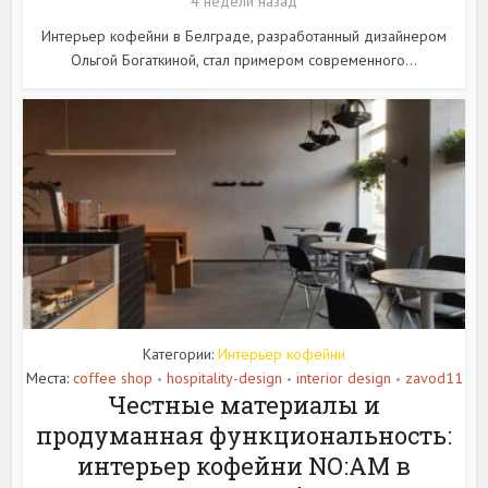
4 недели назад
Интерьер кофейни в Белграде, разработанный дизайнером
Ольгой Богаткиной, стал примером современного...
Категории:
Интерьер кофейни
Места:
coffee shop
hospitality-design
interior design
zavod11
•
•
•
Честные материалы и
продуманная функциональность:
интерьер кофейни NO:AM в