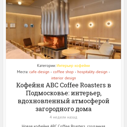
Категории:
Интерьер кофейни
Места:
cafe-design
coffee shop
hospitality-design
•
•
•
interior design
Кофейня ABC Coffee Roasters в
Подмосковье: интерьер,
вдохновленный атмосферой
загородного дома
4 недели назад
Новая кофейня ABC Coffee Roasters, созданная