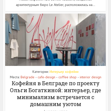
архитектурным бюро Le Atelier, расположилась на...
Категории:
Интерьер кофейни
Места:
Belgrade
cafe-design
coffee shop
interior design
•
•
•
Кофейня в Белграде по проекту
Ольги Богаткиной: интерьер, где
минимализм встречается с
домашним уютом